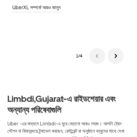
জানান
UberXL সম্পর্কে আরও জানুন
যোগ ক
গ্রুপ 
1/4
Limbdi,Gujarat-এ রাইডশেয়ার এবং
অন্যান্য পরিষেবাগুলি
Uber -এর মাধ্যমে Limbdi-এ ঘুরে বেড়ানো আরও সহজ। আপনি ট্রেন
স্টেশন বা বিমানবন্দরে ট্র্যাভেল করছেন, রেস্টুরেন্ট বা অনুষ্ঠানে বন্ধুদের সাথে দেখা