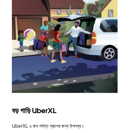
বড় গাড়ি UberXL
গ্রু
UberXL ৬ জন পর্যন্ত গ্রুপের জন্য উপলব্ধ।
যখন আপ