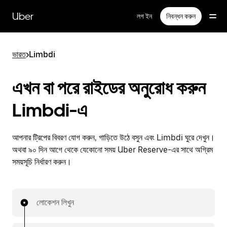
বাদ
দিয়ে
Uber
লগ ইন
নিবন্ধন করুন
প্রধান
বিষয়সূচিতে
যান
ভারত
>
Limbdi
এখন বা পরে রাইডের অনুরোধ করুন
Limbdi-এ
আপনার ট্রিপের বিবরণ যোগ করুন, গাড়িতে উঠে বসুন এবং Limbdi ঘুরে দেখুন।
অথবা ৯০ দিন আগে থেকে যেকোনো সময় Uber Reserve-এর সাথে অগ্রিম
সময়সূচি নির্ধারণ করুন।
লোকেশন লিখুন