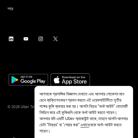
শহর
আপনাকে প্রাসঙ্গিক বিজ্ঞাপন দেখাতে এবং আপনার লোকেশন মনে
রেখে ব্যক্তিগতকরণ প্রদান করতে এই ওয়েবসাইটটিতে তৃতীয়
পক্ষের কুকি ব্যবহার করা হয়। আপনি নিচের "অপ্ট আউট" বোতামটি
©
2026
Uber Technologies Inc.
নির্বাচন করে এই কুকিগুলি থেকে অপ্ট আউট করতে পারেন।
আপনার যদি একটি Uber অ্যাকাউন্ট থাকে, তাহলে আপনি আপনার
ডেটা "বিক্রয়" বা "শেয়ার করা"
এখানে
থেকে অপ্ট-আউট করতে
পারেন।