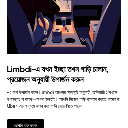
to
close
the
calendar.
Limbdi-এ যখন ইচ্ছা তখন গাড়ি চালান,
প্রয়োজন অনুযায়ী উপার্জন করুন
-এ অর্থ উপার্জন করুন Limbdi আপনার সময়সূচি অনুযায়ী ডেলিভারি (যেখানে
উপলভ্য) বা রাইড—অথবা উভয়ই। আপনি নিজের গাড়ি ব্যবহার করতে পারেন বা
Uber-এর মাধ্যমে ভাড়া করা গাড়ী বেছে নিতে পারেন।
আপনি শুরু করুন