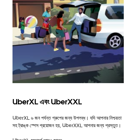
UberXL এবং UberXXL
গ্রু
UberXL ৬ জন পর্যন্ত গ্রুপের জন্য উপলব্ধ। যদি আপনার নিশ্চয়তা
যখন আপ
সহ ট্রাঙ্ক স্পেস প্রয়োজন হয়, UberXXL আপনার জন্য প্রস্তুত।
জানান
যোগ ক