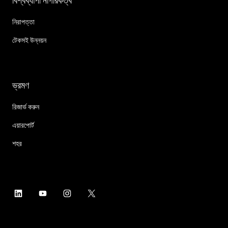
বিশ্বব্যাপী নাগরিকত্ব
নিরাপত্তা
টেকসই উন্নয়ন
ভ্রমণ
রিজার্ভ করুন
এয়ারপোর্ট
শহর