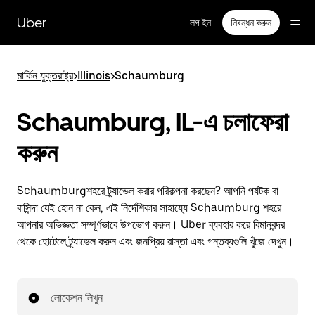
বাদ
দিয়ে
Uber
লগ ইন
নিবন্ধন করুন
প্রধান
বিষয়সূচিতে
যান
মার্কিন যুক্তরাষ্ট্র
>
Illinois
>
Schaumburg
Schaumburg, IL-এ চলাফেরা
করুন
Schaumburgশহরে ট্র্যাভেল করার পরিকল্পনা করছেন? আপনি পর্যটক বা
বাসিন্দা যেই হোন না কেন, এই নির্দেশিকার সাহায্যে Schaumburg শহরে
আপনার অভিজ্ঞতা সম্পূর্ণভাবে উপভোগ করুন। Uber ব্যবহার করে বিমানবন্দর
থেকে হোটেলে ট্র্যাভেল করুন এবং জনপ্রিয় রাস্তা এবং গন্তব্যগুলি খুঁজে দেখুন।
লোকেশন লিখুন