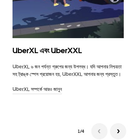
UberXL এবং UberXXL
গ্রু
UberXL ৬ জন পর্যন্ত গ্রুপের জন্য উপলব্ধ। যদি আপনার নিশ্চয়তা
যখন আপ
সহ ট্রাঙ্ক স্পেস প্রয়োজন হয়, UberXXL আপনার জন্য প্রস্তুত।
জানান
যোগ ক
UberXL সম্পর্কে আরও জানুন
গ্রুপ 
1/4