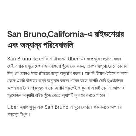
San Bruno,California-এ রাইডশেয়ার
এবং অন্যান্য পরিষেবাগুলি
San Bruno শহরে গাড়ি না থাকলেও Uber-এর সঙ্গে ঘুরে বেড়ানো সহজ।
সেই এলাকায় ঘুরে দেখার জায়গাগুলো খুঁজে বের করুন, তারপর সপ্তাহের যে কোনও
দিন, যে কোনও সময় রাইডের জন্য অনুরোধ করুন। আপনি রিয়েল-টাইমে বা আগে
থেকে একটি রাইডের জন্য অনুরোধ করতে পারেন যাতে আপনি তৈরি হওয়ামাত্র
আপনার রাইডও প্রস্তুত থাকে৷ আপনি গ্রুপেই থাকুন বা একাই বেড়ান, আপনার
প্রয়োজন অনুযায়ী রাইড খুঁজে পেতে অ্যাপটি ব্যবহার করতে পারেন।
Uber অ্যাপ খুলুন এবং San Bruno-এ ঘুরে বেড়ানো শুরু করতে আপনার
গন্তব্য লিখুন।