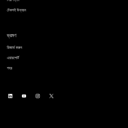
টেকসই উন্নয়ন
ভ্রমণ
রিজার্ভ করুন
এয়ারপোর্ট
শহর