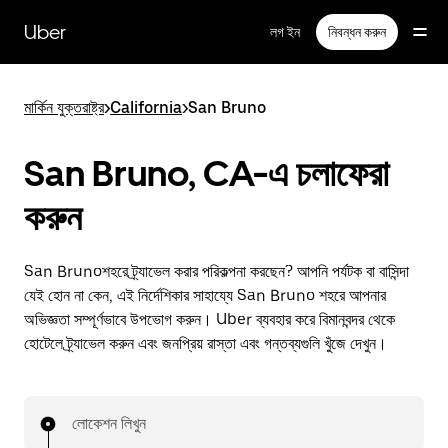
বাদ
দিয়ে
Uber
লগ ইন
নিবন্ধন করুন
প্রধান
বিষয়সূচিতে
যান
মার্কিন যুক্তরাষ্ট্র
>
California
>
San Bruno
San Bruno, CA-এ চলাফেরা
করুন
San Brunoশহরে ট্র্যাভেল করার পরিকল্পনা করছেন? আপনি পর্যটক বা বাসিন্দা
যেই হোন না কেন, এই নির্দেশিকার সাহায্যে San Bruno শহরে আপনার
অভিজ্ঞতা সম্পূর্ণভাবে উপভোগ করুন। Uber ব্যবহার করে বিমানবন্দর থেকে
হোটেলে ট্র্যাভেল করুন এবং জনপ্রিয় রাস্তা এবং গন্তব্যগুলি খুঁজে দেখুন।
লোকেশন লিখুন