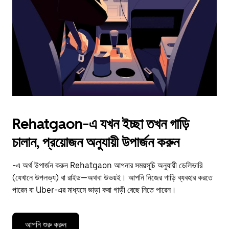
to
close
the
calendar.
Rehatgaon-এ যখন ইচ্ছা তখন গাড়ি
চালান, প্রয়োজন অনুযায়ী উপার্জন করুন
-এ অর্থ উপার্জন করুন Rehatgaon আপনার সময়সূচি অনুযায়ী ডেলিভারি
(যেখানে উপলভ্য) বা রাইড—অথবা উভয়ই। আপনি নিজের গাড়ি ব্যবহার করতে
পারেন বা Uber-এর মাধ্যমে ভাড়া করা গাড়ী বেছে নিতে পারেন।
আপনি শুরু করুন