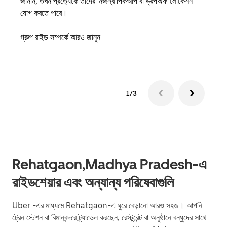
জানান, তখন প্রত্যেকে তাদের নিজস্ব পিকআপ বা ড্রপঅফ লোকেশন
অন-ডিম
যোগ করতে পারে।
হওয়ার 
গ্রুপ রাইড সম্পর্কে আরও জানুন
1/3
Rehatgaon,Madhya Pradesh-এ
রাইডশেয়ার এবং অন্যান্য পরিষেবাগুলি
Uber -এর মাধ্যমে Rehatgaon-এ ঘুরে বেড়ানো আরও সহজ। আপনি
ট্রেন স্টেশন বা বিমানবন্দরে ট্র্যাভেল করছেন, রেস্টুরেন্ট বা অনুষ্ঠানে বন্ধুদের সাথে