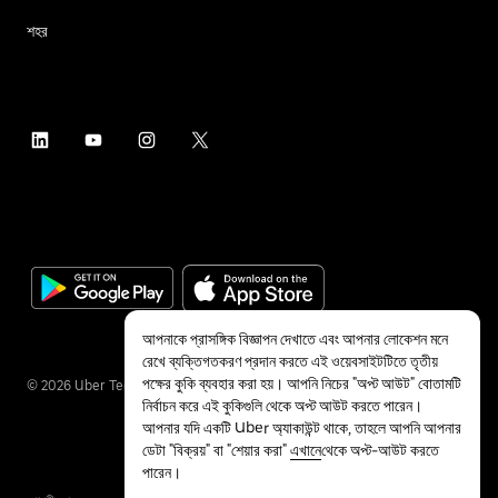
শহর
আপনাকে প্রাসঙ্গিক বিজ্ঞাপন দেখাতে এবং আপনার লোকেশন মনে
রেখে ব্যক্তিগতকরণ প্রদান করতে এই ওয়েবসাইটটিতে তৃতীয়
পক্ষের কুকি ব্যবহার করা হয়। আপনি নিচের "অপ্ট আউট" বোতামটি
©
2026
Uber Technologies Inc.
নির্বাচন করে এই কুকিগুলি থেকে অপ্ট আউট করতে পারেন।
আপনার যদি একটি Uber অ্যাকাউন্ট থাকে, তাহলে আপনি আপনার
ডেটা "বিক্রয়" বা "শেয়ার করা"
এখানে
থেকে অপ্ট-আউট করতে
পারেন।