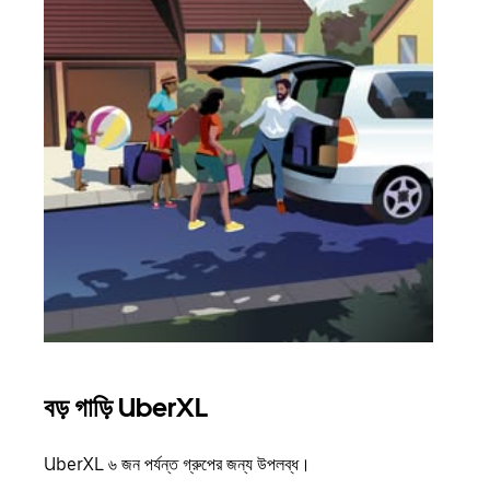
বড় গাড়ি UberXL
গ্রু
UberXL ৬ জন পর্যন্ত গ্রুপের জন্য উপলব্ধ।
যখন আপ