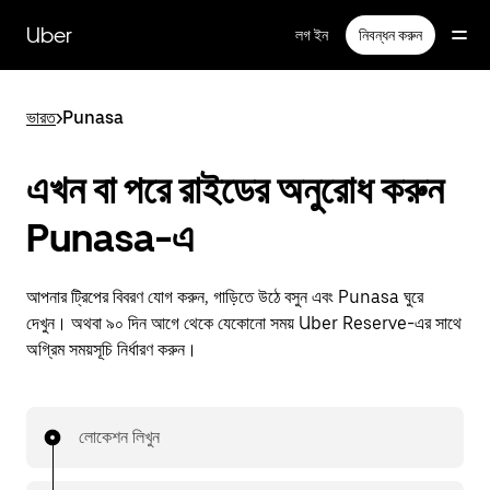
বাদ
দিয়ে
Uber
লগ ইন
নিবন্ধন করুন
প্রধান
বিষয়সূচিতে
যান
ভারত
>
Punasa
এখন বা পরে রাইডের অনুরোধ করুন
Punasa-এ
আপনার ট্রিপের বিবরণ যোগ করুন, গাড়িতে উঠে বসুন এবং Punasa ঘুরে
দেখুন। অথবা ৯০ দিন আগে থেকে যেকোনো সময় Uber Reserve-এর সাথে
অগ্রিম সময়সূচি নির্ধারণ করুন।
লোকেশন লিখুন