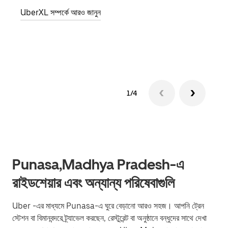
জানান
UberXL সম্পর্কে আরও জানুন
যোগ ক
গ্রুপ 
1/4
Punasa,Madhya Pradesh-এ
রাইডশেয়ার এবং অন্যান্য পরিষেবাগুলি
Uber -এর মাধ্যমে Punasa-এ ঘুরে বেড়ানো আরও সহজ। আপনি ট্রেন
স্টেশন বা বিমানবন্দরে ট্র্যাভেল করছেন, রেস্টুরেন্ট বা অনুষ্ঠানে বন্ধুদের সাথে দেখা