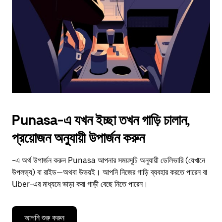
to
close
the
calendar.
Punasa-এ যখন ইচ্ছা তখন গাড়ি চালান,
প্রয়োজন অনুযায়ী উপার্জন করুন
-এ অর্থ উপার্জন করুন Punasa আপনার সময়সূচি অনুযায়ী ডেলিভারি (যেখানে
উপলভ্য) বা রাইড—অথবা উভয়ই। আপনি নিজের গাড়ি ব্যবহার করতে পারেন বা
Uber-এর মাধ্যমে ভাড়া করা গাড়ী বেছে নিতে পারেন।
আপনি শুরু করুন