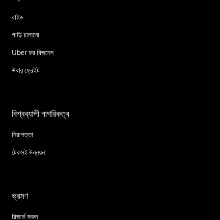
রাইড
গাড়ি চালানো
Uber ফর বিজনেস
উবার ফ্রেইট
বিশ্বব্যাপী নাগরিকত্ব
নিরাপত্তা
টেকসই উন্নয়ন
ভ্রমণ
রিজার্ভ করুন