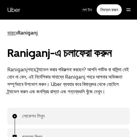
বাদ
দিয়ে
Uber
লগ ইন
নিবন্ধন করুন
প্রধান
বিষয়সূচিতে
যান
ভারত
>
Raniganj
Raniganj-এ চলাফেরা করুন
Raniganjশহরে ট্র্যাভেল করার পরিকল্পনা করছেন? আপনি পর্যটক বা বাসিন্দা যেই
হোন না কেন, এই নির্দেশিকার সাহায্যে Raniganj শহরে আপনার অভিজ্ঞতা
সম্পূর্ণভাবে উপভোগ করুন। Uber ব্যবহার করে বিমানবন্দর থেকে হোটেলে
ট্র্যাভেল করুন এবং জনপ্রিয় রাস্তা এবং গন্তব্যগুলি খুঁজে দেখুন।
লোকেশন লিখুন
গন্তব্য লিখুন