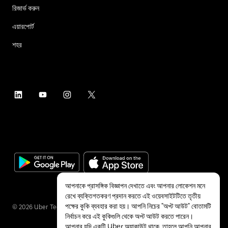
রিজার্ভ করুন
এয়ারপোর্ট
শহর
আপনাকে প্রাসঙ্গিক বিজ্ঞাপন দেখাতে এবং আপনার লোকেশন মনে
রেখে ব্যক্তিগতকরণ প্রদান করতে এই ওয়েবসাইটটিতে তৃতীয়
পক্ষের কুকি ব্যবহার করা হয়। আপনি নিচের "অপ্ট আউট" বোতামটি
©
2026
Uber Technologies Inc.
নির্বাচন করে এই কুকিগুলি থেকে অপ্ট আউট করতে পারেন।
আপনার যদি একটি Uber অ্যাকাউন্ট থাকে, তাহলে আপনি আপনার