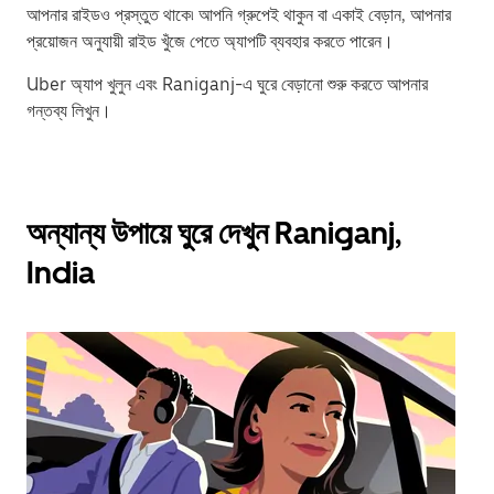
আপনার রাইডও প্রস্তুত থাকে৷ আপনি গ্রুপেই থাকুন বা একাই বেড়ান, আপনার
প্রয়োজন অনুযায়ী রাইড খুঁজে পেতে অ্যাপটি ব্যবহার করতে পারেন।
Uber অ্যাপ খুলুন এবং Raniganj-এ ঘুরে বেড়ানো শুরু করতে আপনার
গন্তব্য লিখুন।
অন্যান্য উপায়ে ঘুরে দেখুন Raniganj,
India