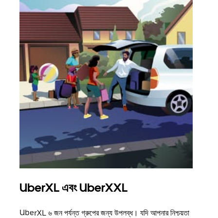
UberXL এবং UberXXL
গ্রু
UberXL ৬ জন পর্যন্ত গ্রুপের জন্য উপলব্ধ। যদি আপনার নিশ্চয়তা
যখন আপ