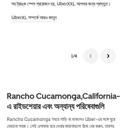
সহ ট্রাঙ্ক স্পেস প্রয়োজন হয়, UberXXL আপনার জন্য প্রস্তুত।
জানান
যোগ ক
UberXL সম্পর্কে আরও জানুন
গ্রুপ 
1/4
Rancho Cucamonga,California-
এ রাইডশেয়ার এবং অন্যান্য পরিষেবাগুলি
Rancho Cucamonga শহরে গাড়ি না থাকলেও Uber-এর সঙ্গে ঘুরে
বেড়ানো সহজ। সেই এলাকায় ঘুরে দেখার জায়গাগুলো খুঁজে বের করুন, তারপর