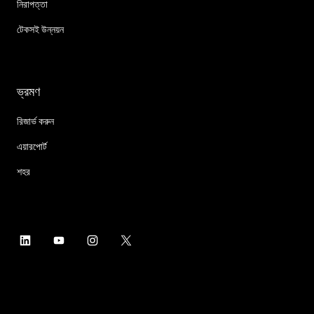
নিরাপত্তা
টেকসই উন্নয়ন
ভ্রমণ
রিজার্ভ করুন
এয়ারপোর্ট
শহর