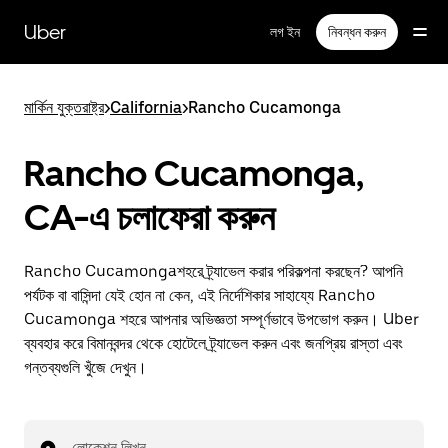
বাদ
দিয়ে
Uber
লগ ইন
নিবন্ধন করুন
প্রধান
বিষয়সূচিতে
যান
মার্কিন যুক্তরাষ্ট্র
>
California
>
Rancho Cucamonga
Rancho Cucamonga,
CA-এ চলাফেরা করুন
Rancho Cucamongaশহরে ট্র্যাভেল করার পরিকল্পনা করছেন? আপনি
পর্যটক বা বাসিন্দা যেই হোন না কেন, এই নির্দেশিকার সাহায্যে Rancho
Cucamonga শহরে আপনার অভিজ্ঞতা সম্পূর্ণভাবে উপভোগ করুন। Uber
ব্যবহার করে বিমানবন্দর থেকে হোটেলে ট্র্যাভেল করুন এবং জনপ্রিয় রাস্তা এবং
গন্তব্যগুলি খুঁজে দেখুন।
লোকেশন লিখুন