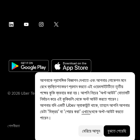
আপনাকে প্রাসঙ্গিক বিজ্ঞাপন দেখাতে এবং আপনার লোকেশন মনে
রেখে ব্যক্তিগতকরণ প্রদান করতে এই ওয়েবসাইটটিতে তৃতীয়
পক্ষের কুকি ব্যবহার করা হয়। আপনি নিচের "অপ্ট আউট" বোতামটি
©
2026
Uber Technologies Inc.
নির্বাচন করে এই কুকিগুলি থেকে অপ্ট আউট করতে পারেন।
আপনার যদি একটি Uber অ্যাকাউন্ট থাকে, তাহলে আপনি আপনার
ডেটা "বিক্রয়" বা "শেয়ার করা"
এখানে
থেকে অপ্ট-আউট করতে
পারেন।
গোপনীয়তা
অ্যাক্সেসিবিলিটি
শর্তাবলী
বেরিয়ে আসুন
বুঝতে পেরেছি