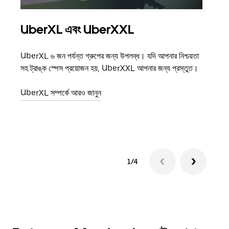
UberXL এবং UberXXL
গ্রু
UberXL ৬ জন পর্যন্ত গ্রুপের জন্য উপলব্ধ। যদি আপনার নিশ্চয়তা
যখন আপ
সহ ট্রাঙ্ক স্পেস প্রয়োজন হয়, UberXXL আপনার জন্য প্রস্তুত।
জানান
যোগ ক
UberXL সম্পর্কে আরও জানুন
গ্রুপ 
1/4