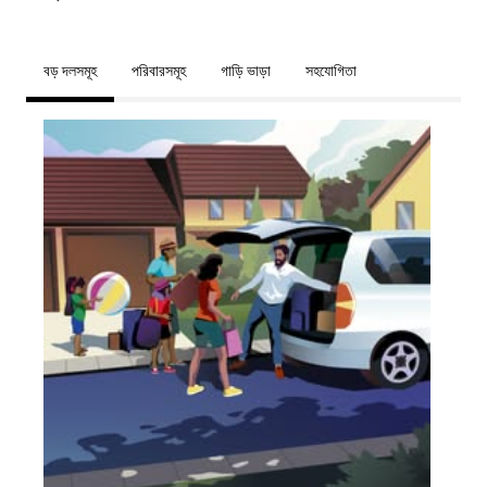
বড় দলসমূহ
পরিবারসমূহ
গাড়ি ভাড়া
সহযোগিতা