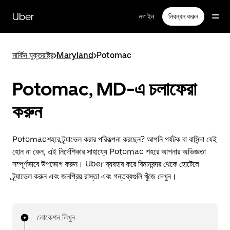
বাদ
দিয়ে
Uber
লগ ইন
নিবন্ধন করুন
প্রধান
বিষয়সূচিতে
যান
মার্কিন যুক্তরাষ্ট্র
>
Maryland
>
Potomac
Potomac, MD-এ চলাফেরা
করুন
Potomacশহরে ট্র্যাভেল করার পরিকল্পনা করছেন? আপনি পর্যটক বা বাসিন্দা যেই
হোন না কেন, এই নির্দেশিকার সাহায্যে Potomac শহরে আপনার অভিজ্ঞতা
সম্পূর্ণভাবে উপভোগ করুন। Uber ব্যবহার করে বিমানবন্দর থেকে হোটেলে
ট্র্যাভেল করুন এবং জনপ্রিয় রাস্তা এবং গন্তব্যগুলি খুঁজে দেখুন।
লোকেশন লিখুন