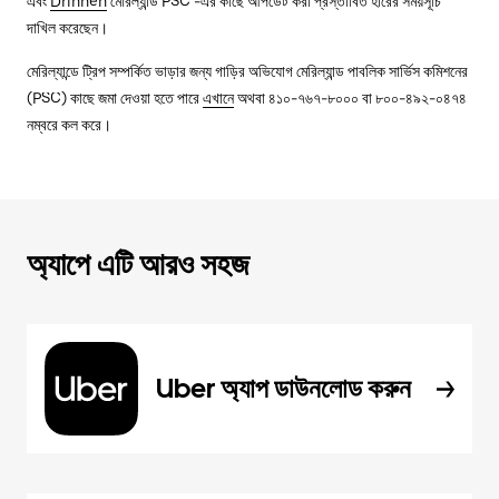
এবং
Drinnen
মেরিল্যান্ড PSC -এর কাছে আপডেট করা প্রস্তাবিত হারের সময়সূচি
দাখিল করেছেন।
মেরিল্যান্ডে ট্রিপ সম্পর্কিত ভাড়ার জন্য গাড়ির অভিযোগ মেরিল্যান্ড পাবলিক সার্ভিস কমিশনের
(PSC) কাছে জমা দেওয়া হতে পারে
এখানে
অথবা ৪১০-৭৬৭-৮০০০ বা ৮০০-৪৯২-০৪৭৪
নম্বরে কল করে।
অ্যাপে এটি আরও সহজ
Uber অ্যাপ ডাউনলোড করুন