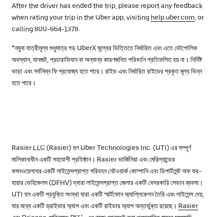
After the driver has ended the trip, please report any feedback
when rating your trip in the Uber app, visiting
help.uber.com
, or
calling 800-664-1378.
*নমুনা যাত্রীমূল্য শুধুমাত্র গড় UberX মূল্যের ভিত্তিতে নির্ধারিত এবং এতে ভৌগোলিক
অবস্থান, যানজট, প্রচারাভিযান বা অন্যান্য কারণজনিত পরিবর্তন প্রতিফলিত হয় না। নির্দিষ্ট
ভাড়া এবং সর্বনিম্ন ফি প্রযোজ্য হতে পারে। রাইড এবং নির্ধারিত রাইডের প্রকৃত মূল্য ভিন্ন
হতে পারে।
Rasier LLC (Rasier) হল Uber Technologies Inc. (UTI) এর সম্পূর্ণ
মালিকানাধীন একটি সহযোগী প্রতিষ্ঠান। Rasier ভার্জিনিয়া এবং মেরিল্যান্ডের
কমনওয়েলথের একটি লাইসেন্সপ্রাপ্ত পরিবহন নেটওয়ার্ক কোম্পানি এবং ডিপার্টমেন্ট অফ ফর-
হায়ার ভেহিকেলস (DFHV) দ্বারা লাইসেন্সপ্রাপ্ত জেলার একটি বেসরকারি সেডান ব্যবসা।
UTI হল একটি প্রযুক্তি সংস্থা যারা একটি স্মার্টফোন অ্যাপ্লিকেশন তৈরি এবং লাইসেন্স দেয়,
যার মধ্যে একটি ড্রাইভার অ্যাপ এবং একটি রাইডার অ্যাপ অন্তর্ভুক্ত রয়েছে।
Rasier