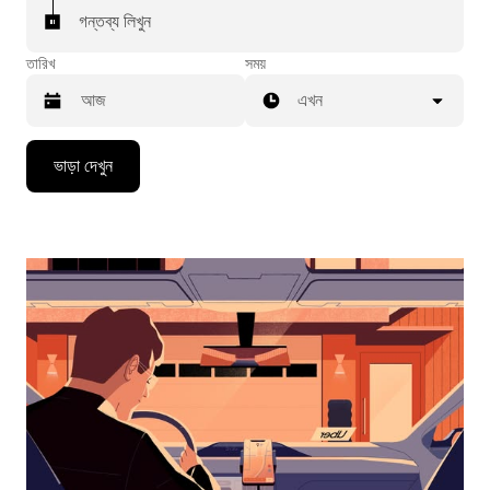
গন্তব্য লিখুন
তারিখ
সময়
এখন
Press
ভাড়া দেখুন
the
down
arrow
key
to
interact
with
the
calendar
and
select
a
date.
Press
the
escape
button