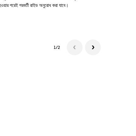
 হওয়ার পরেই পরবর্তী রাইড অনুরোধ করা যাবে।
শাটল উপলব্ধতা দে
1/2