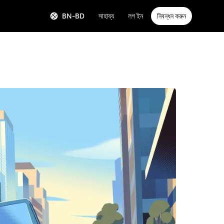
BN-BD
সাহায্য
লগ ইন
নিবন্ধন করুন