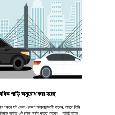
াধিক গাড়ি অনুরোধ করা হচ্ছে
উবার শাটল
র গ্রুপে যদি কেবল একজন অ্যাকাউন্টধারী থাকেন, তাহলে তিনি
আমাদের শাটল অপশন ন
িমান্ড সর্বোচ্চ ৩টি রাইড অর্ডার করতে পারবেন। প্রতিটি রাইড
ভেন্যুগুলোর জন্য