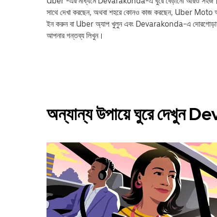
Uber -এর মাধ্যমে Devarakonda-এ ঘুরে বেড়ানো আরও সহজ। আপনি ট্রেন
সাথে দেখা করছেন, অথবা শহরে কোনও কাজ করছেন, Uber Moto আপনা
ইন করুন বা Uber অ্যাপ খুলুন এবং Devarakonda-এ দোরগোড়া
আপনার গন্তব্য লিখুন।
অন্যান্য উপায়ে ঘুরে দেখুন