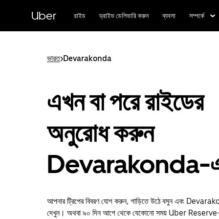
বাদ
দিয়ে
Uber
রাইড
ড্রাইভ ডেলিভারি করুন
ব্যবসা
সম্পর্কে
প্রধান
বিষয়সূচিতে
যান
ভারত
>
Devarakonda
এখন বা পরে রাইডের
অনুরোধ করুন
Devarakonda-
আপনার ট্রিপের বিবরণ যোগ করুন, গাড়িতে উঠে বসুন এবং Devarak
দেখুন। অথবা ৯০ দিন আগে থেকে যেকোনো সময় Uber Reserve-