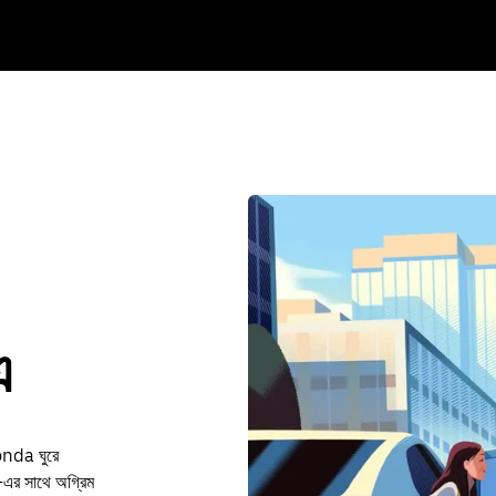
এ
onda ঘুরে
এর সাথে অগ্রিম