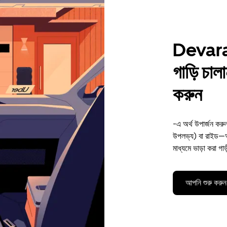
Devara
গাড়ি চাল
করুন
-এ অর্থ উপার্জন কর
উপলভ্য) বা রাইড—অ
মাধ্যমে ভাড়া করা গা
আপনি শুরু করুন