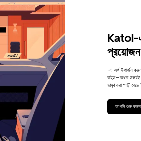
Katol-এ 
প্রয়োজন 
-এ অর্থ উপার্জন করু
রাইড—অথবা উভয়ই। 
ভাড়া করা গাড়ী বেছে
আপনি শুরু করুন