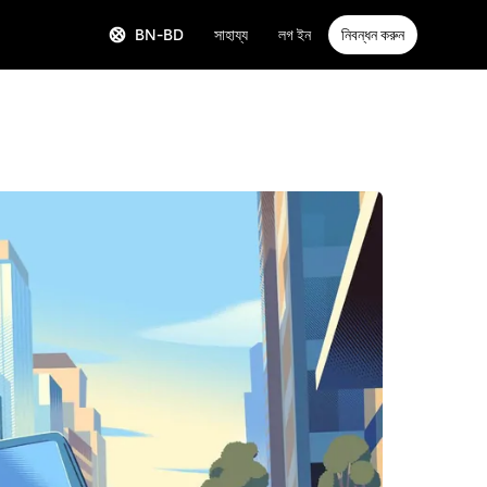
BN-BD
সাহায্য
লগ ইন
নিবন্ধন করুন