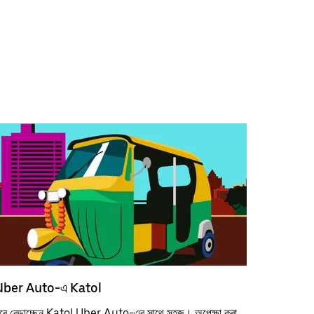
Uber Auto-এ Katol
ুরে বেড়াচ্ছেন Katol Uber Auto-এর সাথে সহজ। অপেক্ষা করা