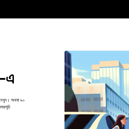
l-এ
 দেখুন। অথবা ৯০
য়সূচি