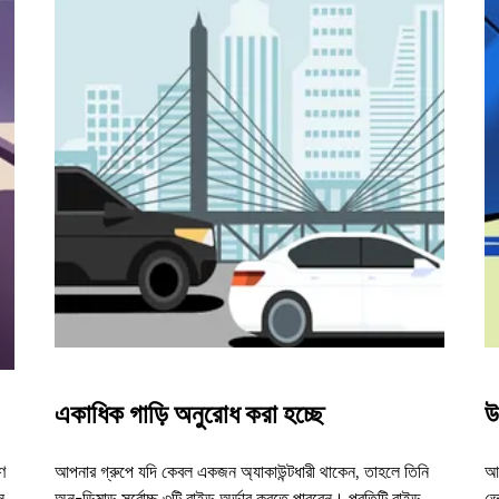
একাধিক গাড়ি অনুরোধ করা হচ্ছে
উ
ণ
আপনার গ্রুপে যদি কেবল একজন অ্যাকাউন্টধারী থাকেন, তাহলে তিনি
আম
ন
অন-ডিমান্ড সর্বোচ্চ ৩টি রাইড অর্ডার করতে পারবেন। প্রতিটি রাইড
ভে