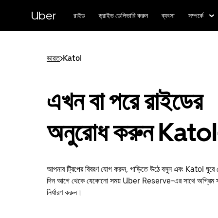
বাদ
দিয়ে
Uber
রাইড
ড্রাইভ ডেলিভারি করুন
ব্যবসা
সম্পর্কে
প্রধান
বিষয়সূচিতে
যান
ভারত
>
Katol
এখন বা পরে রাইডের
অনুরোধ করুন Kato
আপনার ট্রিপের বিবরণ যোগ করুন, গাড়িতে উঠে বসুন এবং Katol ঘুরে
দিন আগে থেকে যেকোনো সময় Uber Reserve-এর সাথে অগ্রিম সম
নির্ধারণ করুন।