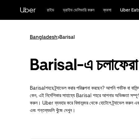
বাদ
দিয়ে
Uber
রাইড
ড্রাইভ ডেলিভারি করুন
ব্যবসা
Uber Eat
প্রধান
বিষয়সূচিতে
যান
Bangladesh
>
Barisal
Barisal-এ চলাফেরা
Barisalশহরে ট্র্যাভেল করার পরিকল্পনা করছেন? আপনি পর্যটক বা বাসিন্
কেন, এই নির্দেশিকার সাহায্যে Barisal শহরে আপনার অভিজ্ঞতা সম্পূ
করুন। Uber ব্যবহার করে বিমানবন্দর থেকে হোটেলে ট্র্যাভেল করুন এবং
এবং গন্তব্যগুলি খুঁজে দেখুন।