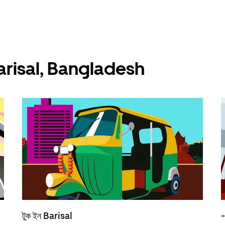
য় Barisal, Bangladesh
টুক ইন Barisal
-