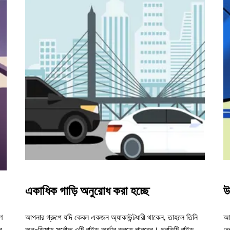
একাধিক গাড়ি অনুরোধ করা হচ্ছে
উ
ণ
আপনার গ্রুপে যদি কেবল একজন অ্যাকাউন্টধারী থাকেন, তাহলে তিনি
আম
ন
অন-ডিমান্ড সর্বোচ্চ ৩টি রাইড অর্ডার করতে পারবেন। প্রতিটি রাইড
ভে