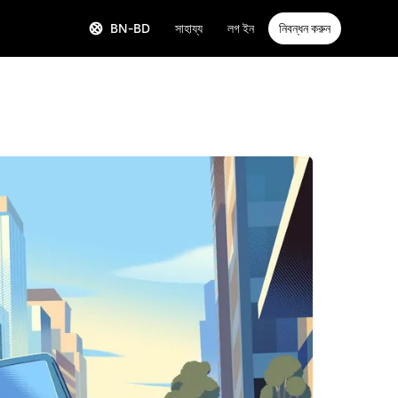
BN-BD
সাহায্য
লগ ইন
নিবন্ধন করুন