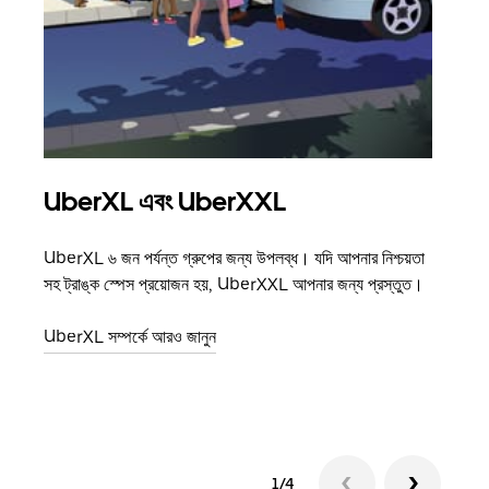
UberXL এবং UberXXL
গ্রু
UberXL ৬ জন পর্যন্ত গ্রুপের জন্য উপলব্ধ। যদি আপনার নিশ্চয়তা
যখন আপ
সহ ট্রাঙ্ক স্পেস প্রয়োজন হয়, UberXXL আপনার জন্য প্রস্তুত।
জানান
যোগ ক
UberXL সম্পর্কে আরও জানুন
গ্রুপ 
1/4