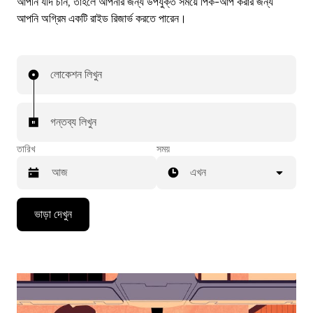
আপনি যদি চান, তাহলে আপনার জন্য উপযুক্ত সময়ে পিক-আপ করার জন্য
আপনি অগ্রিম একটি রাইড রিজার্ভ করতে পারেন।
লোকেশন লিখুন
গন্তব্য লিখুন
তারিখ
সময়
এখন
Press
ভাড়া দেখুন
the
down
arrow
key
to
interact
with
the