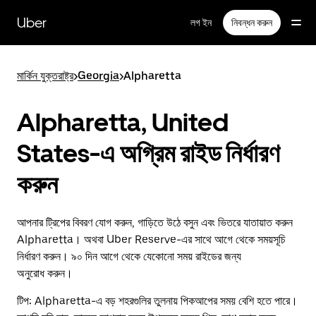
বাদ
দিয়ে
Uber
লগ ইন
নিবন্ধন করুন
প্রধান
বিষয়সূচিতে
যান
মার্কিন যুক্তরাষ্ট্র
>
Georgia
>
Alpharetta
Alpharetta, United
States-এ অগ্রিম রাইড নির্ধারণ
করুন
আপনার ট্রিপের বিবরণ যোগ করুন, গাড়িতে উঠে বসুন এবং ভিতরে যাতায়াত করুন
Alpharetta। অথবা Uber Reserve-এর সাথে আগে থেকে সময়সূচি
নির্ধারণ করুন। ৯০ দিন আগে থেকে যেকোনো সময় রাইডের জন্য
অনুরোধ করুন।
টিপ:
Alpharetta-এ বড় শহরগুলির তুলনায় পিকআপের সময় বেশি হতে পারে।