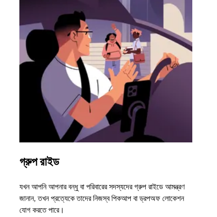
গ্রুপ রাইড
একাধ
যখন আপনি আপনার বন্ধু বা পরিবারের সদস্যদের গ্রুপ রাইডে আমন্ত্রণ
আপনার 
জানান, তখন প্রত্যেকে তাদের নিজস্ব পিকআপ বা ড্রপঅফ লোকেশন
অন-ডিম
যোগ করতে পারে।
হওয়ার 