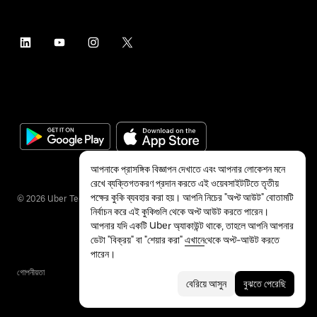
আপনাকে প্রাসঙ্গিক বিজ্ঞাপন দেখাতে এবং আপনার লোকেশন মনে
রেখে ব্যক্তিগতকরণ প্রদান করতে এই ওয়েবসাইটটিতে তৃতীয়
পক্ষের কুকি ব্যবহার করা হয়। আপনি নিচের "অপ্ট আউট" বোতামটি
©
2026
Uber Technologies Inc.
নির্বাচন করে এই কুকিগুলি থেকে অপ্ট আউট করতে পারেন।
আপনার যদি একটি Uber অ্যাকাউন্ট থাকে, তাহলে আপনি আপনার
ডেটা "বিক্রয়" বা "শেয়ার করা"
এখানে
থেকে অপ্ট-আউট করতে
পারেন।
গোপনীয়তা
অ্যাক্সেসিবিলিটি
শর্তাবলী
বেরিয়ে আসুন
বুঝতে পেরেছি