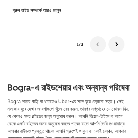
গ্রুপ রাইড সম্পর্কে আরও জানুন
1/3
Bogra-এ রাইডশেয়ার এবং অন্যান্য পরিষেবা
Bogra শহরে গাড়ি না থাকলেও Uber-এর সঙ্গে ঘুরে বেড়ানো সহজ। সেই
এলাকায় ঘুরে দেখার জায়গাগুলো খুঁজে বের করুন, তারপর সপ্তাহের যে কোনও দিন,
যে কোনও সময় রাইডের জন্য অনুরোধ করুন। আপনি রিয়েল-টাইমে বা আগে
থেকে একটি রাইডের জন্য অনুরোধ করতে পারেন যাতে আপনি তৈরি হওয়ামাত্র
আপনার রাইডও প্রস্তুত থাকে৷ আপনি গ্রুপেই থাকুন বা একাই বেড়ান, আপনার