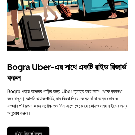
close
the
calendar.
Bogra Uber-এর সাথে একটি রাইড রিজার্ভ
করুন
Bogra শহরে আপনার গাড়ির জন্য Uber ব্যবহার করে আগে থেকে ব্যবস্থা
করে রাখুন। আপনি এয়ারপোর্টেই যান কিংবা প্রিয় রেস্তোরাঁ বা অন্য কোথাও
যাওয়ার পরিকল্পনা করুন সর্বোচ্চ ৩০ দিন আগে থেকে যে কোনও সময় রাইডের জন্য
অনুরোধ করুন।
রাইড রিজার্ভ করুন