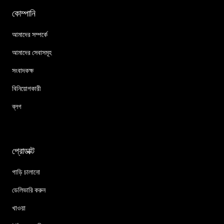
কোম্পানি
আমাদের সম্পর্কে
আমাদের সেবাসমূহ
সংবাদকক্ষ
বিনিয়োগকারী
ব্লগ
প্রোডাক্ট
গাড়ি চালানো
ডেলিভারি করুন
খাওয়া