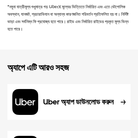
*নমুনা যাত্রীমূল্য শুধুমাত্র গড় UberX মূল্যের ভিত্তিতে নির্ধারিত এবং এতে ভৌগোলিক
অবস্থান, যানজট, প্রচারাভিযান বা অন্যান্য কারণজনিত পরিবর্তন প্রতিফলিত হয় না। নির্দিষ্ট
ভাড়া এবং সর্বনিম্ন ফি প্রযোজ্য হতে পারে। রাইড এবং নির্ধারিত রাইডের প্রকৃত মূল্য ভিন্ন
হতে পারে।
অ্যাপে এটি আরও সহজ
Uber অ্যাপ ডাউনলোড করুন