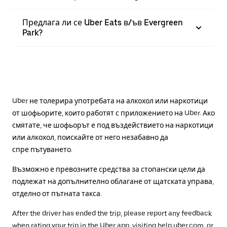
Предлага ли се Uber Eats в/ъв Evergreen
Park?
Uber не толерира употребата на алкохол или наркотици
от шофьорите, които работят с приложението на Uber. Ако
смятате, че шофьорът е под въздействието на наркотици
или алкохол, поискайте от него незабавно да
спре пътуването.
Възможно е превозните средства за стопански цели да
подлежат на допълнително облагане от щатската управа,
отделно от пътната такса.
After the driver has ended the trip, please report any feedback
when rating your trip in the Uber app, visiting
help.uber.com
, or