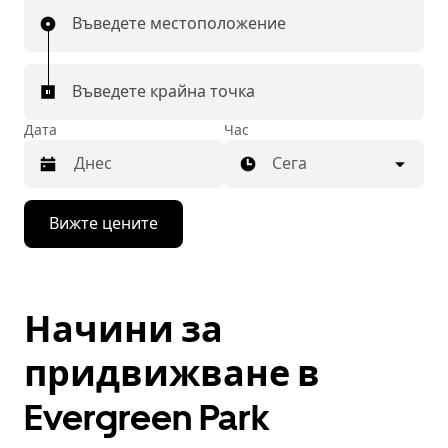
Въведете местоположение
Въведете крайна точка
Дата
Час
Сега
Натиснете
Вижте цените
бутона
със
стрелка
надолу,
за
Начини за
да
използвате
календара
придвижване в
и
да
Evergreen Park
изберете
дата.
Натиснете