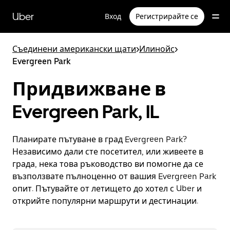
Прескочи
към
Uber
Вход
Регистрирайте се
основното
съдържание
Съединени американски щати
>
Илинойс
>
Evergreen Park
Придвижване в
Evergreen Park, IL
Планирате пътуване в град Evergreen Park?
Независимо дали сте посетител, или живеете в
града, нека това ръководство ви помогне да се
възползвате пълноценно от вашия Evergreen Park
опит. Пътувайте от летището до хотел с Uber и
открийте популярни маршрути и дестинации.