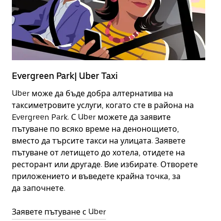
Evergreen Park| Uber Taxi
Е
Uber може да бъде добра алтернатива на
Н
таксиметровите услуги, когато сте в района на
н
Evergreen Park. С Uber можете да заявите
з
пътуване по всяко време на денонощието,
ж
вместо да търсите такси на улицата. Заявете
пътуване от летището до хотела, отидете на
Н
ресторант или другаде. Вие избирате. Отворете
приложението и въведете крайна точка, за
да започнете.
Заявете пътуване с Uber