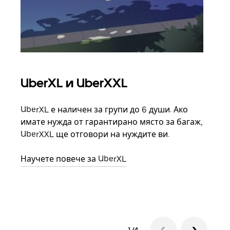
UberXL и UberXXL
Гр
UberXL е наличен за групи до 6 души. Ако
Кога
имате нужда от гарантирано място за багаж,
семе
UberXXL ще отговори на нуждите ви.
може
взим
Научете повече за UberXL
Науч