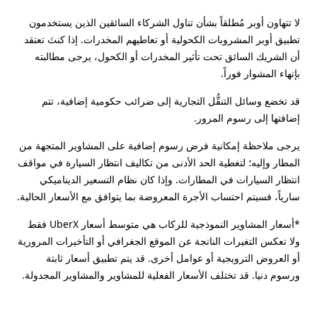
لا تتهاون أوبر مُطلقاً بشأن تناول الشركاء السائقين الذين يستخدمون
تطبيق أوبر المشروبات الكحولية أو تعاطيهم المخدرات. إذا كنتَ تعتقد
أن الشريك السائق تحت تأثير المخدرات أو الكحول، يرجى مطالبته
بإنهاء المشوار فوراً.
قد تخضع وسائل التنقُّل التجارية إلى ضرائب حكومية إضافية، تتم
إضافتها إلى رسوم المرور.
يرجى ملاحظة إمكانية فرض رسوم إضافية على المشاوير المتجهة من
المطار وإليه؛ لتغطية الحد الأدنى من تكاليف انتظار السيارة في مواقف
انتظار السيارات في المطارات. وإذا كان نظام التسعير الديناميكي
سارياً، فسيتم احتساب الأجرة المعروضة بما يتوافق مع الأسعار الحالية.
*أسعار المشاوير النموذجية للركاب هي متوسط أسعار UberX فقط
ولا تعكس التغيرات الناتجة عن الموقع الجغرافي أو التأخيرات المرورية
أو العروض الترويجية أو عوامل أخرى. قد يتم تطبيق أسعار ثابتة
ورسوم دنيا. قد تختلف الأسعار الفعلية للمشاوير والمشاوير المجدولة.