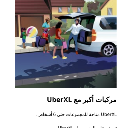
مركبات أكبر مع UberXL
الرح
UberXL متاحة للمجموعات حتى 6 أشخاص.
عند دع
الجما