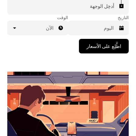
أدخِل الوجهة
التاريخ
الوقت
الآن
اضغط
اطَّلِع على الأسعار
على
مفتاح
السهم
المتجه
للأسفل
لاستخدام
التقويم
واختيار
التاريخ.
اضغط
على
زر
الخروج
لإغلاق
التقويم.