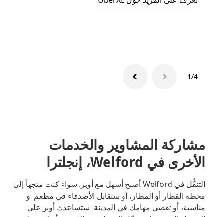
تعرف على المزيد حول UberXL
التوصي
تعرّف 
1/4
مشاركة المشاوير والخدمات
الأخرى في Welford، إنجلترا
التنقُّل في Welford أصبح أسهل مع أوبر. سواء كنت متجهاً إلى
محطة القطار أو المطار، أو ستقابل الأصدقاء في مطعم أو
مناسبة، أو تقضي مهامك في المدينة، ستساعدك أوبر على