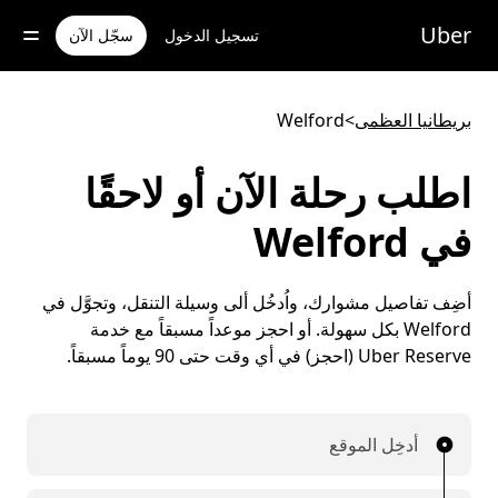
خطٍ
لوصول
Uber
تسجيل الدخول
سجّل الآن
لى
لمحتوى
لرئيسي
بريطانيا العظمى
>
Welford
اطلب رحلة الآن أو لاحقًا
في Welford
أضِف تفاصيل مشوارك، واُدخُل ألى وسيلة التنقل، وتجوَّل في
Welford بكل سهولة. أو احجز موعداً مسبقاً مع خدمة
Uber Reserve (احجز) في أي وقت حتى 90 يوماً مسبقاً.
أدخِل الموقع