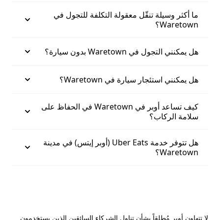
ما أكثر وسيلة تنقّل معقولة التكلفة للتجول في
Waretown؟
هل يمكنني التجول في Waretown بدون سيارة؟
هل يمكنني استئجار سيارة في Waretown؟
كيف تساعد أوبر في Waretown في الحفاظ على
سلامة الركاب؟
هل تتوفر خدمة Uber Eats (أوبر إيتس) في مدينة
Waretown؟
لا تتهاون أوبر مُطلقاً بشأن تناول الشركاء السائقين الذين يستخدمون