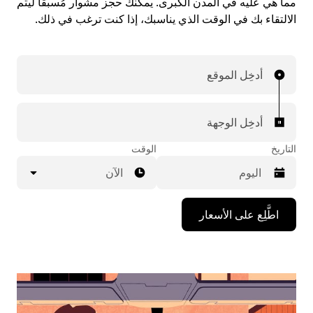
مما هي عليه في المدن الكبرى. يمكنك حجز مشوار مُسبقاً ليتم
الالتقاء بك في الوقت الذي يناسبك، إذا كنت ترغب في ذلك.
أدخِل الموقع
أدخِل الوجهة
التاريخ
الوقت
الآن
اضغط
اطَّلِع على الأسعار
على
مفتاح
السهم
المتجه
للأسفل
لاستخدام
التقويم