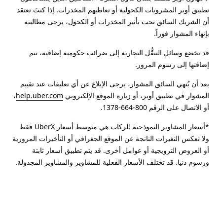
تطبيق أوبر المشروبات الكحولية أو تعاطيهم المخدرات. إذا كنتَ تعتقد
أن الشريك السائق تحت تأثير المخدرات أو الكحول، يرجى مطالبته
بإنهاء المشوار فوراً.
قد تخضع وسائل التنقُّل التجارية إلى ضرائب حكومية إضافية، تتم
إضافتها إلى رسوم المرور.
بعد أن يُنهي السائق المشوار، يرجى الإبلاغ عن أي تعليقات عند تقييم
المشوار في تطبيق أوبر، أو زيارة الموقع الإلكتروني
help.uber.com
،
أو الاتصال على الرقم 800-664-1378.
*أسعار المشاوير النموذجية للركاب هي متوسط أسعار UberX فقط
ولا تعكس التغيرات الناتجة عن الموقع الجغرافي أو التأخيرات المرورية
أو العروض الترويجية أو عوامل أخرى. قد يتم تطبيق أسعار ثابتة
ورسوم دنيا. قد تختلف الأسعار الفعلية للمشاوير والمشاوير المجدولة.