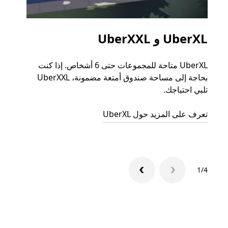
UberXL و UberXXL
الرح
UberXL متاحة للمجموعات حتى 6 أشخاص. إذا كنت
عند دع
بحاجة إلى مساحة صندوق أمتعة مضمونة، UberXXL
الجما
تلبي احتياجك.
التوصي
تعرف على المزيد حول UberXL
تعرّف 
1/4