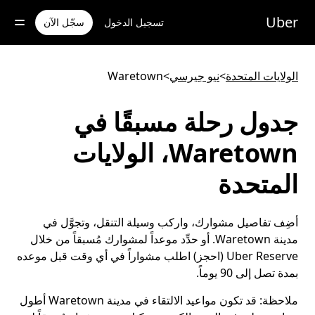
خطٍ
لوصول
Uber
تسجيل الدخول
سجّل الآن
لى
لمحتوى
لرئيسي
الولايات المتحدة
>
نيو جيرسي
>
Waretown
جدول رحلة مسبقًا في
Waretown، الولايات
المتحدة
أضِف تفاصيل مشوارك، واركب وسيلة التنقل، وتجوَّل في
مدينة Waretown. أو حدِّد موعداً لمشوارك مُسبقاً من خلال
Uber Reserve (احجز) اطلب مشواراً في أي وقت قبل موعده
بمدة تصل إلى 90 يوماً.
ملاحظة:
قد تكون مواعيد الالتقاء في مدينة Waretown أطول