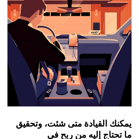
واختيار
التاريخ.
اضغط
على
زر
الخروج
لإغلاق
التقويم.
يمكنك القيادة متى شئت، وتحقيق
ما تحتاج إليه من ربح في