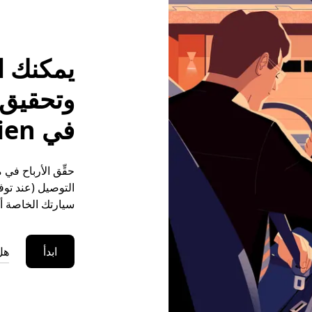
يمكنك ا
وتحقيق م
في Villecien
التوصيل (عند توفر
سيارتك الخاصة أو
ابدأ
هل