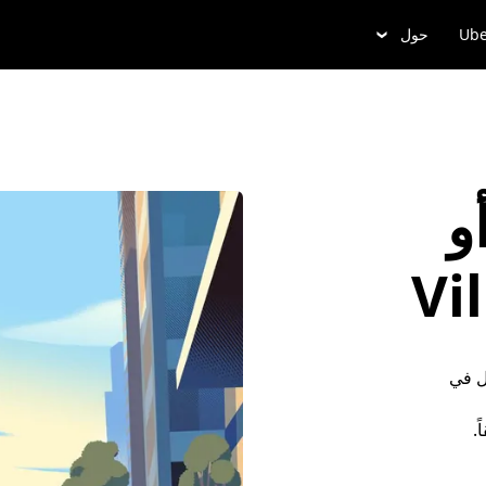
Ube
حول
و
ل في