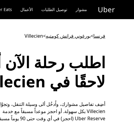
خطٍ
Uber
لوصول
مشوار
توصيل الطلبات
الأعمال
r Eats
لى
لمحتوى
لرئيسي
فرنسا
>
بورغوني فرانش كومتيه
>
Villecien
اطلب رحلة الآن أ
لاحقًا في Villecien
أضِف تفاصيل مشوارك، واُدخُل ألى وسيلة التنقل، وتجوَّ
Villecien بكل سهولة. أو احجز موعداً مسبقاً مع خدمة
Uber Reserve (احجز) في أي وقت حتى 90 يوماً مسبقاً.