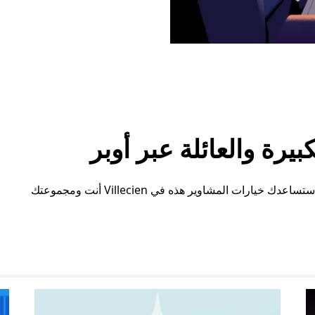
رة والعائلة عبر أوبر
سواء كنت بحاجة إلى مساحة إضافية أو ترتيبات خاصة، ستساعدك خيارات المشاوير هذه في Villecien أنت ومجموعتك