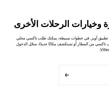
سي في Villecien أسهل الآن مع تطبيق أوبر. في خطوات بسيطة، يمكنك طلب تاكسي محلي
تاكسي من المطار أو تستكشف مكانًا جديدًا، سجّل الدخول