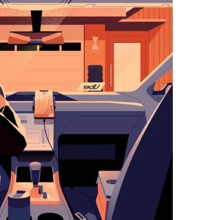
زر
الخروج
لإغلاق
التقويم.