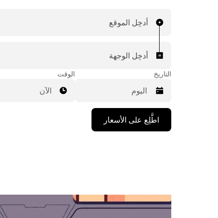
أدخِل الموقع
أدخِل الوجهة
التاريخ
الوقت
الآن
اضغط
اطَّلِع على الأسعار
على
مفتاح
السهم
المتجه
للأسفل
لاستخدام
التقويم
واختيار
التاريخ.
اضغط
على