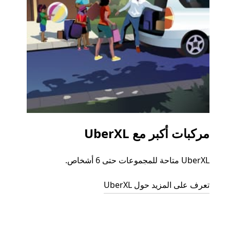
مركبات أكبر مع UberXL
الرح
UberXL متاحة للمجموعات حتى 6 أشخاص.
عند دع
الجما
تعرف على المزيد حول UberXL
التوصي
تعرّف 