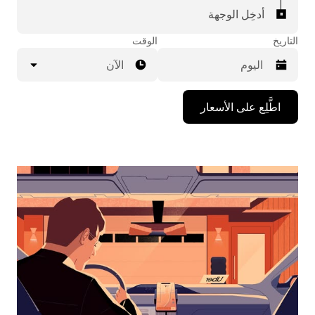
أدخِل الوجهة
التاريخ
الوقت
الآن
اضغط
اطَّلِع على الأسعار
على
مفتاح
السهم
المتجه
للأسفل
لاستخدام
التقويم
واختيار
التاريخ.
اضغط
على
زر
الخروج
لإغلاق
التقويم.