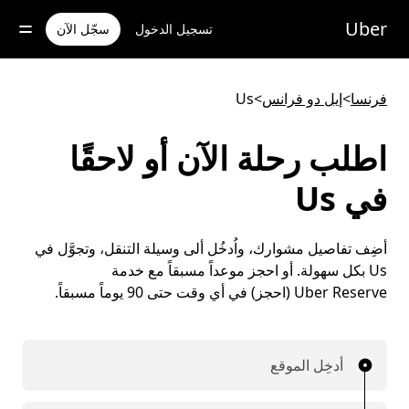
خطٍ
لوصول
Uber
تسجيل الدخول
سجّل الآن
لى
لمحتوى
لرئيسي
فرنسا
>
إيل دو فرانس
>
Us
اطلب رحلة الآن أو لاحقًا
في Us
أضِف تفاصيل مشوارك، واُدخُل ألى وسيلة التنقل، وتجوَّل في
Us بكل سهولة. أو احجز موعداً مسبقاً مع خدمة
Uber Reserve (احجز) في أي وقت حتى 90 يوماً مسبقاً.
أدخِل الموقع