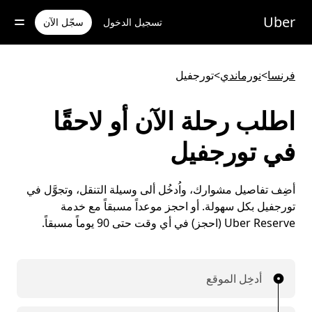
خطٍ
لوصول
Uber
تسجيل الدخول
سجّل الآن
لى
لمحتوى
لرئيسي
فرنسا
>
نورماندي
>
تورجفيل
اطلب رحلة الآن أو لاحقًا
في تورجفيل
أضِف تفاصيل مشوارك، واُدخُل ألى وسيلة التنقل، وتجوَّل في
تورجفيل بكل سهولة. أو احجز موعداً مسبقاً مع خدمة
Uber Reserve (احجز) في أي وقت حتى 90 يوماً مسبقاً.
أدخِل الموقع