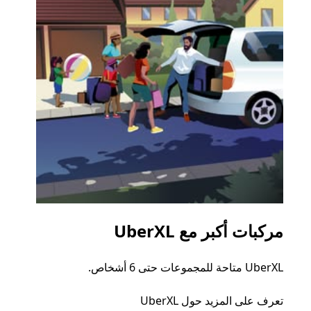
مركبات أكبر مع UberXL
الرح
UberXL متاحة للمجموعات حتى 6 أشخاص.
عند دع
الجما
تعرف على المزيد حول UberXL
التوصي