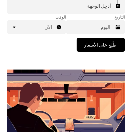
أدخِل الوجهة
التاريخ
الوقت
الآن
اضغط
اطَّلِع على الأسعار
على
مفتاح
السهم
المتجه
للأسفل
لاستخدام
التقويم
واختيار
التاريخ.
اضغط
على
زر
الخروج
لإغلاق
التقويم.