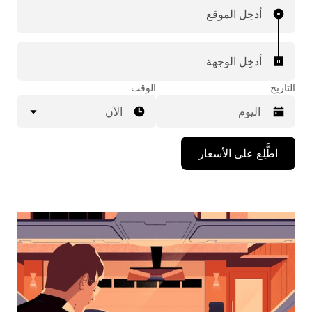
أدخِل الموقع
أدخِل الوجهة
التاريخ
الوقت
الآن
اضغط
اطَّلِع على الأسعار
على
مفتاح
السهم
المتجه
للأسفل
لاستخدام
التقويم
واختيار
التاريخ.
اضغط
على
زر