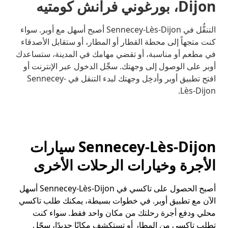
Dijon، بورغوني فرانش كومتيه
التنقُّل في Sennecey-Lès-Dijon أصبح أسهل مع أوبر. سواء
كنت متجهاً إلى محطة القطار أو المطار، أو ستقابل الأصدقاء
في مطعم أو مناسبة، أو تقضي مهامك في المدينة، ستساعدك
أوبر على الوصول إلى وجهتك. سجِّل الدخول عبر الإنترنت أو
افتح تطبيق أوبر وأدخِل وجهتك لبدء التنقل في Sennecey-
Lès-Dijon.
Sennecey-Lès-Dijon سيارات
الأجرة وخيارات الرحلات الأخرى
أصبح الحصول على تاكسي في Sennecey-Lès-Dijon أسهل
الآن مع تطبيق أوبر. في خطوات بسيطة، يمكنك طلب تاكسي
محلي ودفع أجرة رحلتك من مكان واحد فقط. سواء كنت
تطلب تاكسي من المطار أو تستكشف مكانًا جديدًا، سجّل