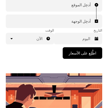
أدخِل الموقع
أدخِل الوجهة
التاريخ
الوقت
الآن
اضغط
اطَّلِع على الأسعار
على
مفتاح
السهم
المتجه
للأسفل
لاستخدام
التقويم
واختيار
التاريخ.
اضغط
على
زر