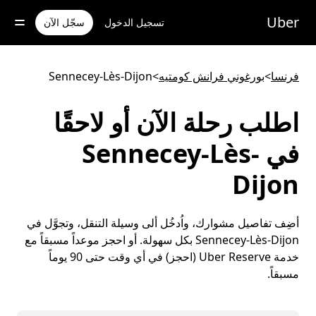
خطٍ
لوصول
Uber
تسجيل الدخول
سجّل الآن
لى
لمحتوى
لرئيسي
فرنسا
>
بورغوني فرانش كومتيه
>
Sennecey-Lès-Dijon
اطلب رحلة الآن أو لاحقًا
في Sennecey-Lès-
Dijon
أضِف تفاصيل مشوارك، واُدخُل ألى وسيلة التنقل، وتجوَّل في
Sennecey-Lès-Dijon بكل سهولة. أو احجز موعداً مسبقاً مع
خدمة Uber Reserve (احجز) في أي وقت حتى 90 يوماً
مسبقاً.