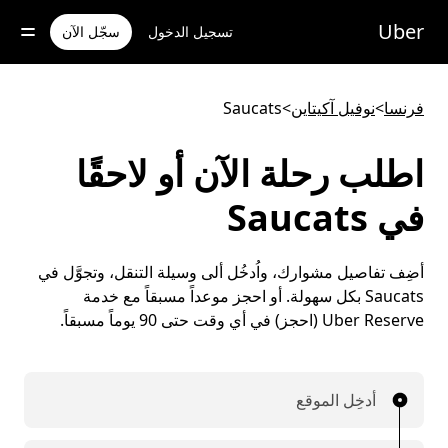
خطٍ
لوصول
Uber
تسجيل الدخول
سجّل الآن
لى
لمحتوى
لرئيسي
فرنسا
>
نوفيل آكيتاين
>
Saucats
اطلب رحلة الآن أو لاحقًا
في Saucats
أضِف تفاصيل مشوارك، واُدخُل ألى وسيلة التنقل، وتجوَّل في
Saucats بكل سهولة. أو احجز موعداً مسبقاً مع خدمة
Uber Reserve (احجز) في أي وقت حتى 90 يوماً مسبقاً.
أدخِل الموقع