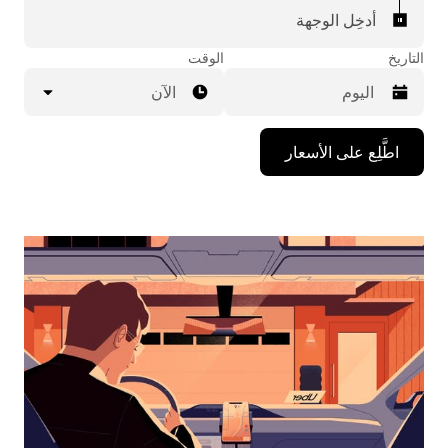
أدخِل الوجهة
التاريخ
الوقت
الآن
اضغط
اطَّلِع على الأسعار
على
مفتاح
السهم
المتجه
للأسفل
لاستخدام
التقويم
واختيار
التاريخ.
اضغط
على
زر
الخروج
لإغلاق
التقويم.