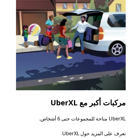
مركبات أكبر مع UberXL
الرح
UberXL متاحة للمجموعات حتى 6 أشخاص.
عند دع
الجما
تعرف على المزيد حول UberXL
التوصي