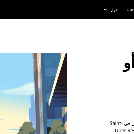
Ube
حول
و
أضِف تفاصيل مشوارك، واُدخُل ألى وسيلة التنقل، وتجوَّل في Saint-
ز موعداً مسبقاً مع خدمة Uber Reserve