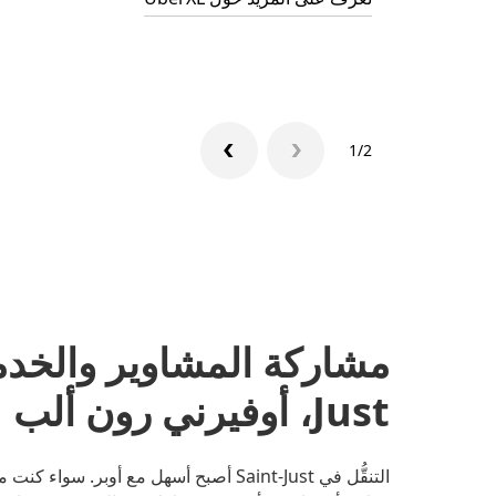
1/2
Just، أوفيرني رون ألب
التنقُّل في Saint-Just أصبح أسهل مع أوب