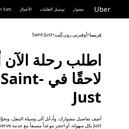
خطٍ
Uber
لوصول
مشوار
توصيل الطلبات
الأعمال
r Eats
لى
لمحتوى
لرئيسي
فرنسا
>
أوفيرني رون ألب
>
Saint-Just
اطلب رحلة الآن أ
لاحقًا في Saint-
Just
Just بكل سهولة. أو احج