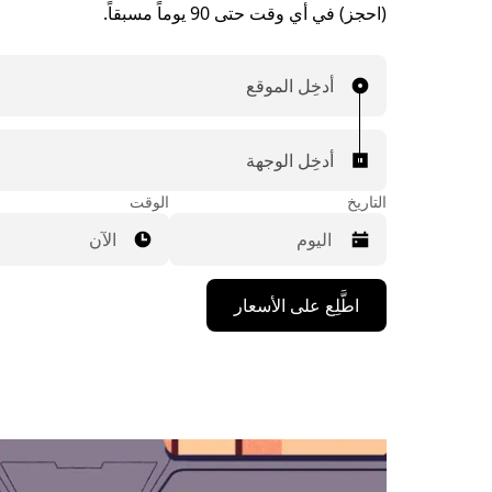
(احجز) في أي وقت حتى 90 يوماً مسبقاً.
أدخِل الموقع
أدخِل الوجهة
التاريخ
الوقت
الآن
اضغط
اطَّلِع على الأسعار
على
مفتاح
السهم
المتجه
للأسفل
لاستخدام
التقويم
واختيار
التاريخ.