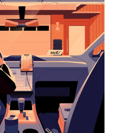
اضغط
على
زر
الخروج
لإغلاق
التقويم.