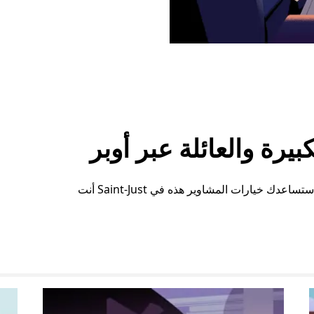
رة والعائلة عبر أوبر
سواء كنت بحاجة إلى مساحة إضافية أو ترتيبات خاصة، ستساعدك خيارات المشاوير هذه في Saint-Just أنت