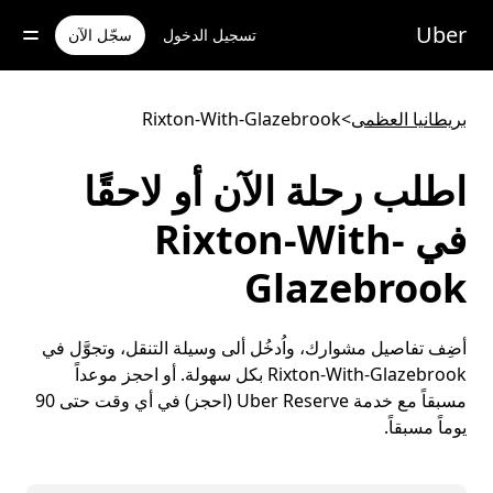
خطٍ
لوصول
Uber
تسجيل الدخول
سجّل الآن
لى
لمحتوى
لرئيسي
بريطانيا العظمى
>
Rixton-With-Glazebrook
اطلب رحلة الآن أو لاحقًا
في Rixton-With-
Glazebrook
أضِف تفاصيل مشوارك، واُدخُل ألى وسيلة التنقل، وتجوَّل في
Rixton-With-Glazebrook بكل سهولة. أو احجز موعداً
مسبقاً مع خدمة Uber Reserve (احجز) في أي وقت حتى 90
يوماً مسبقاً.