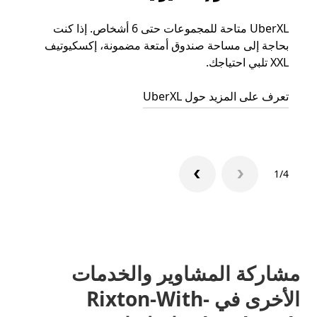
UberXL متاحة للمجموعات حتى 6 أشخاص. إذا كنت
عند دع
بحاجة إلى مساحة صندوق أمتعة مضمونة، إكسكيوتيف
الجما
XXL تلبي احتياجك.
التوصي
تعرف على المزيد حول UberXL
تعرّف 
1/4
مشاركة المشاوير والخدمات
الأخرى في Rixton-With-