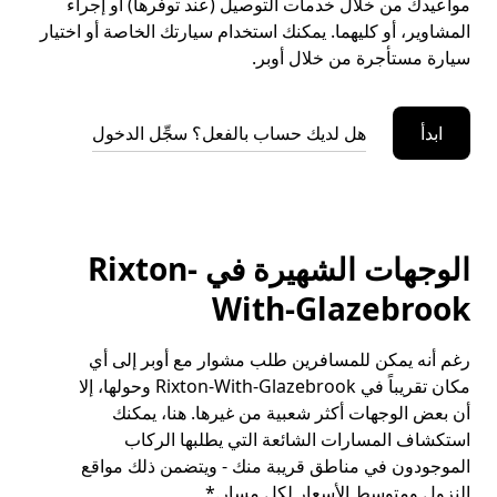
مواعيدك من خلال خدمات التوصيل (عند توفرها) أو إجراء
المشاوير، أو كليهما. يمكنك استخدام سيارتك الخاصة أو اختيار
سيارة مستأجرة من خلال أوبر.
ابدأ
هل لديك حساب بالفعل؟ سجِّل الدخول
الوجهات الشهيرة في Rixton-
With-Glazebrook
رغم أنه يمكن للمسافرين طلب مشوار مع أوبر إلى أي
مكان تقريباً في Rixton-With-Glazebrook وحولها، إلا
أن بعض الوجهات أكثر شعبية من غيرها. هنا، يمكنك
استكشاف المسارات الشائعة التي يطلبها الركاب
الموجودون في مناطق قريبة منك - ويتضمن ذلك مواقع
النزول ومتوسط الأسعار لكل مسار.*