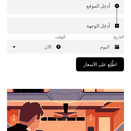
أدخِل الموقع
أدخِل الوجهة
التاريخ
الوقت
الآن
اضغط
اطَّلِع على الأسعار
على
مفتاح
السهم
المتجه
للأسفل
لاستخدام
التقويم
واختيار
التاريخ.
اضغط
على
زر