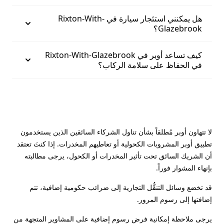
هل يمكنني استئجار سيارة في Rixton-With-
Glazebrook؟
كيف تساعد أوبر في Rixton-With-Glazebrook
في الحفاظ على سلامة الركاب؟
لا تتهاون أوبر مُطلقاً بشأن تناول الشركاء السائقين الذين يستخدمون
تطبيق أوبر المشروبات الكحولية أو تعاطيهم المخدرات. إذا كنتَ تعتقد
أن الشريك السائق تحت تأثير المخدرات أو الكحول، يرجى مطالبته
بإنهاء المشوار فوراً.
قد تخضع وسائل التنقُّل التجارية إلى ضرائب حكومية إضافية، تتم
إضافتها إلى رسوم المرور.
يرجى ملاحظة إمكانية فرض رسوم إضافية على المشاوير المتجهة من