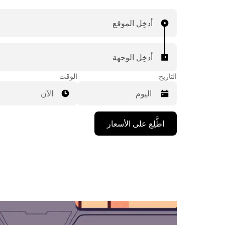
أدخِل الموقع
أدخِل الوجهة
التاريخ
الوقت
الآن
اضغط
اطَّلِع على الأسعار
على
مفتاح
السهم
المتجه
للأسفل
لاستخدام
التقويم
واختيار
التاريخ.
اضغط
على