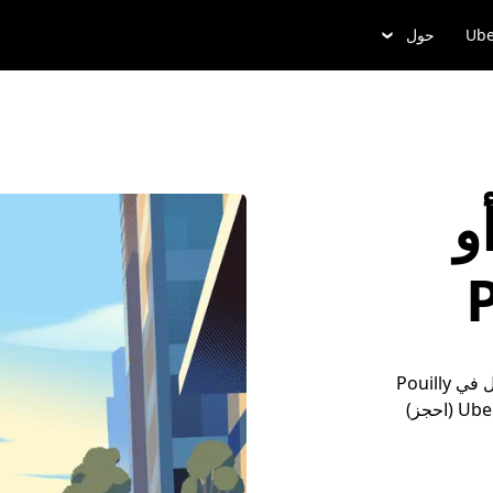
Ube
حول
و
أضِف تفاصيل مشوارك، واُدخُل ألى وسيلة التنقل، وتجوَّل في Pouilly
بكل سهولة. أو احجز موعداً مسبقاً مع خدمة Uber Reserve (احجز)