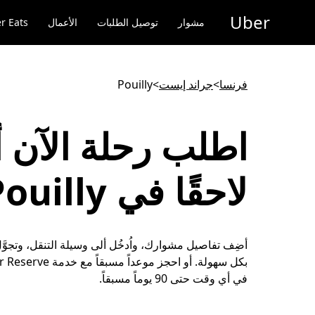
خطٍ
Uber
لوصول
مشوار
توصيل الطلبات
الأعمال
r Eats
لى
لمحتوى
لرئيسي
فرنسا
>
جراند إيست
>
Pouilly
اطلب رحلة الآن أ
لاحقًا في Pouilly
في أي وقت حتى 90 يوماً مسبقاً.