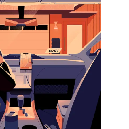
زر
الخروج
لإغلاق
التقويم.