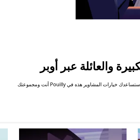
رة والعائلة عبر أوبر
سواء كنت بحاجة إلى مساحة إضافية أو ترتيبات خاصة، ستساعدك خيارات المشاوير هذه في Pouilly أنت ومجموعتك