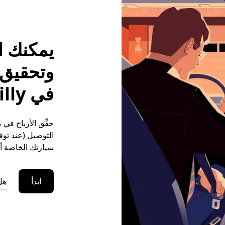
يمكنك ا
وتحقيق م
في Pouilly
التوصيل (عند توفر
سيارتك الخاصة أو
ابدأ
هل