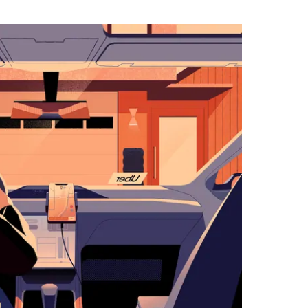
لاستخدام
التقويم
واختيار
التاريخ.
اضغط
على
زر
الخروج
لإغلاق
التقويم.