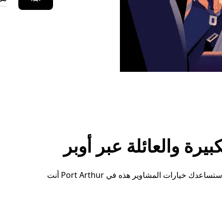
رة والعائلة عبر أوبر
سواء كنت بحاجة إلى مساحة إضافية أو ترتيبات خاصة، ستساعدك خيارات المشاوير هذه في Port Arthur أنت