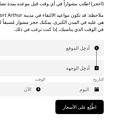
(احجز) اطلب مشواراً في أي وقت قبل موعده بمدة تصل إلى 90 
ملاحظة:
هي عليه في المدن الكبرى. يمكنك حجز مشوار مُسبقاً ليت
في الوقت الذي يناسبك، إذا كنت ترغب في ذلك.
أدخِل الموقع
أدخِل الوجهة
التاريخ
الوقت
الآن
اضغط
اطَّلِع على الأسعار
على
مفتاح
السهم
المتجه
للأسفل