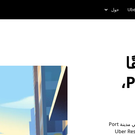
Ube
حول
ا
في Port Arthur،
أضِف تفاصيل مشوارك، واركب وسيلة التنقل، وتجوَّل في مدينة Port
اً لمشوارك مُسبقاً من خلال Uber Reserve