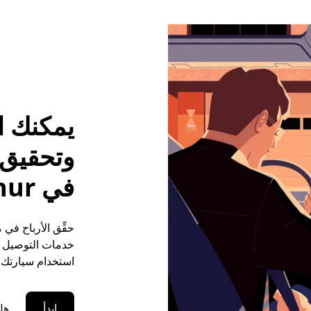
يمكنك ا
وتحقيق م
في Port Arthur
خدمات التوصيل (ع
استخدام سيارتك ا
ابدأ
هل