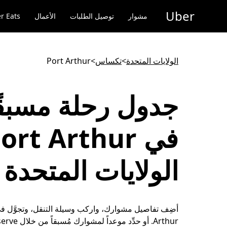
خطٍ
Uber
لوصول
مشوار
توصيل الطلبات
الأعمال
r Eats
لى
لمحتوى
لرئيسي
الولايات المتحدة
>
تكساس
>
Port Arthur
جدول رحلة مسبقً
الولايات المتحدة
Arthur. أو حدِّد موعد