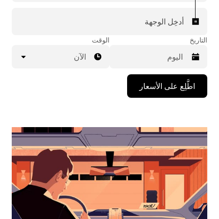
أدخِل الوجهة
التاريخ
الوقت
الآن
اضغط
اطَّلِع على الأسعار
على
مفتاح
السهم
المتجه
للأسفل
لاستخدام
التقويم
واختيار
التاريخ.
اضغط
على
زر
الخروج
لإغلاق