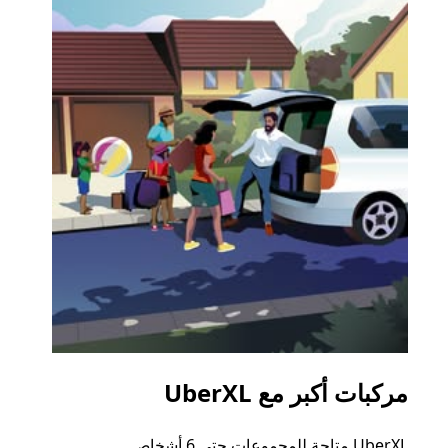
مركبات أكبر مع UberXL
الرح
UberXL متاحة للمجموعات حتى 6 أشخاص.
عند دع