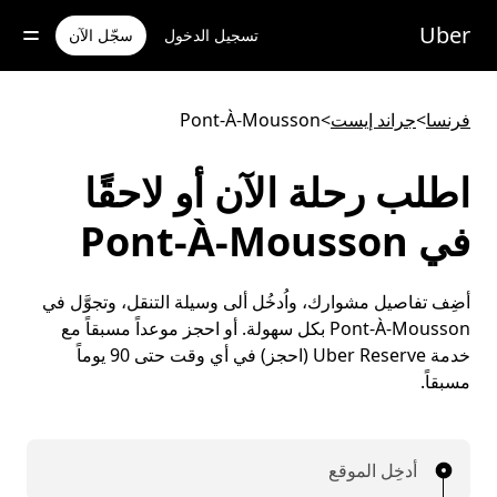
خطٍ
لوصول
Uber
تسجيل الدخول
سجّل الآن
لى
لمحتوى
لرئيسي
فرنسا
>
جراند إيست
>
Pont-À-Mousson
اطلب رحلة الآن أو لاحقًا
في Pont-À-Mousson
أضِف تفاصيل مشوارك، واُدخُل ألى وسيلة التنقل، وتجوَّل في
Pont-À-Mousson بكل سهولة. أو احجز موعداً مسبقاً مع
خدمة Uber Reserve (احجز) في أي وقت حتى 90 يوماً
مسبقاً.
أدخِل الموقع