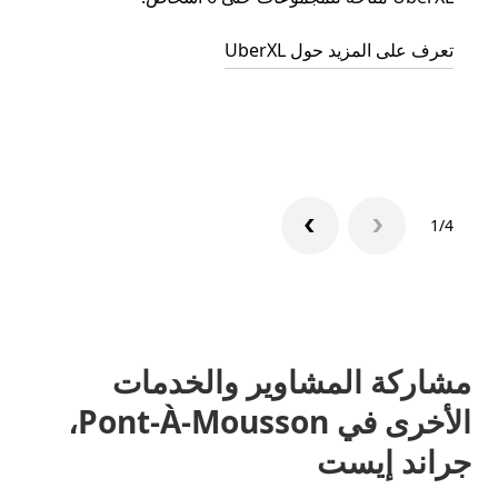
الجما
تعرف على المزيد حول UberXL
التوصي
تعرّف 
1/4
مشاركة المشاوير والخدمات
الأخرى في Pont-À-Mousson،
جراند إيست