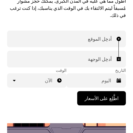
أطول مما هي عليه في المدن الكبرى. يمكنك حجز مشوار
مُسبقاً ليتم الالتقاء بك في الوقت الذي يناسبك، إذا كنت ترغب
في ذلك.
أدخِل الموقع
أدخِل الوجهة
التاريخ
الوقت
الآن
اضغط
اطَّلِع على الأسعار
على
مفتاح
السهم
المتجه
للأسفل
لاستخدام