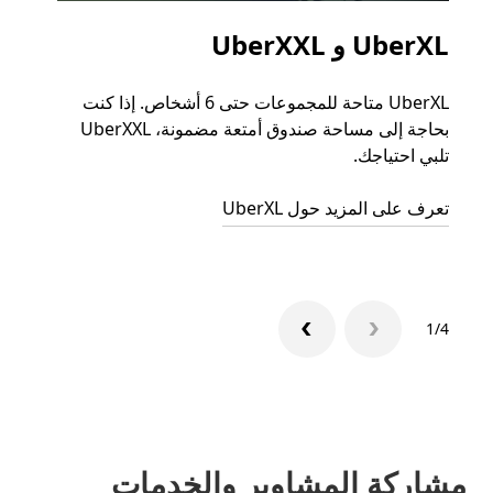
UberXL و UberXXL
الرح
UberXL متاحة للمجموعات حتى 6 أشخاص. إذا كنت
عند دع
بحاجة إلى مساحة صندوق أمتعة مضمونة، UberXXL
الجما
تلبي احتياجك.
التوصي
تعرف على المزيد حول UberXL
تعرّف 
1/4
مشاركة المشاوير والخدمات