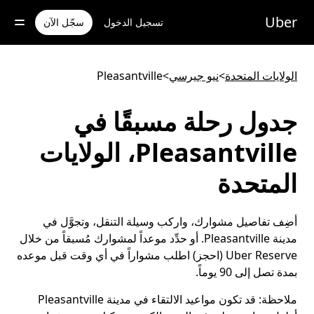
خطٍ
لوصول
Uber
تسجيل الدخول
سجّل الآن
لى
لمحتوى
لرئيسي
الولايات المتحدة
>
نيو جيرسي
>
Pleasantville
جدول رحلة مسبقًا في
Pleasantville، الولايات
المتحدة
أضِف تفاصيل مشوارك، واركب وسيلة التنقل، وتجوَّل في
مدينة Pleasantville. أو حدِّد موعداً لمشوارك مُسبقاً من خلال
Uber Reserve (احجز) اطلب مشواراً في أي وقت قبل موعده
بمدة تصل إلى 90 يوماً.
ملاحظة:
قد تكون مواعيد الالتقاء في مدينة Pleasantville