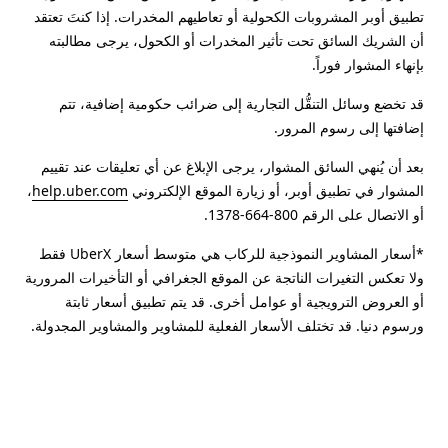
تطبيق أوبر المشروبات الكحولية أو تعاطيهم المخدرات. إذا كنتَ تعتقد
أن الشريك السائق تحت تأثير المخدرات أو الكحول، يرجى مطالبته
بإنهاء المشوار فوراً.
قد تخضع وسائل التنقُّل التجارية إلى ضرائب حكومية إضافية، تتم
إضافتها إلى رسوم المرور.
بعد أن يُنهي السائق المشوار، يرجى الإبلاغ عن أي تعليقات عند تقييم
المشوار في تطبيق أوبر، أو زيارة الموقع الإلكتروني
help.uber.com
،
أو الاتصال على الرقم 800-664-1378.
*أسعار المشاوير النموذجية للركاب هي متوسط أسعار UberX فقط
ولا تعكس التغيرات الناتجة عن الموقع الجغرافي أو التأخيرات المرورية
أو العروض الترويجية أو عوامل أخرى. قد يتم تطبيق أسعار ثابتة
ورسوم دنيا. قد تختلف الأسعار الفعلية للمشاوير والمشاوير المجدولة.