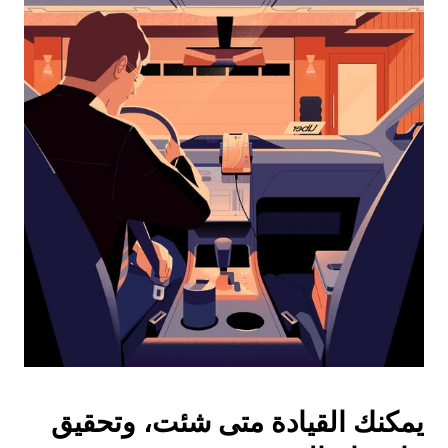
التقويم
واختيار
التاريخ.
اضغط
على
زر
الخروج
لإغلاق
التقويم.
يمكنك القيادة متى شئت، وتحقيق