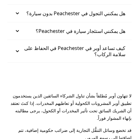
هل يمكنني التجول في Peachester بدون سيارة؟
هل يمكنني استئجار سيارة في Peachester؟
كيف تساعد أوبر في Peachester في الحفاظ على
سلامة الركاب؟
لا تتهاون أوبر مُطلقاً بشأن تناول الشركاء السائقين الذين يستخدمون
تطبيق أوبر المشروبات الكحولية أو تعاطيهم المخدرات. إذا كنتَ تعتقد
أن الشريك السائق تحت تأثير المخدرات أو الكحول، يرجى مطالبته
بإنهاء المشوار فوراً.
قد تخضع وسائل التنقُّل التجارية إلى ضرائب حكومية إضافية، تتم
إضافتها إلى رسوم المرور.