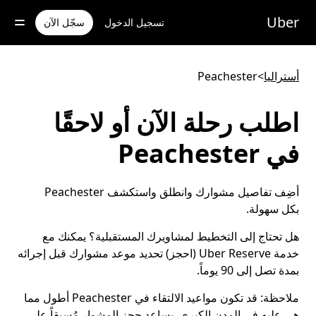
خطٍ
لوصول
Uber
تسجيل الدخول
سجّل الآن
لى
لمحتوى
لرئيسي
أستراليا
>
Peachester
اطلب رحلة الآن أو لاحقًا
في Peachester
أضِف تفاصيل مشوارك وانطلق واستكشف Peachester
بكل سهولة.
هل تحتاج إلى التخطيط لمشاويرك المستقبلية؟ يمكنك مع
خدمة Uber Reserve (احجز) تحديد موعد مشوارك قبل إجرائه
بمدة تصل إلى 90 يوماً.
ملاحظة:
قد تكون مواعيد الالتقاء في Peachester أطول مما
هي عليه في المدن الكبرى. يساعد حجز المشوار مُسبقاً على