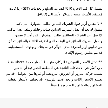
تشمل كل قيم الأجرة 10% كضريبة للسلع والخدمات (GST) إذا كانت
مُطبقة. الأسعار مبينة بالدولار الأسترالي (AUD).
* لا تضمن أوبر قبول الشريك السائق لطلب مشوارك. يتم تأكيد
مشوارك بعد أن يقبل الشريك السائق طلب رحلتك وتتلقى هذا التأكيد.
إذا قبل أحد الشركاء السائقين طلب المشوار ، فإن أوبر لا تضمن
وصول الشريك السائق في الوقت الذي اخترته للالتقاء بالسائق. تحقَّق
من تطبيق أوبر لمعرفة مدى التوفُّر في مدينتك أو وجهتك المستقبلية.
قد يتم تطبيق رسوم الإلغاء.
** تمثل الأسعار النموذجية للركاب متوسط أسعار خدمة UberX فقط
، ولا تُعبِّر عن الاختلافات الناتجة عن المنطقة الجغرافية أو التأخير
بسبب حركة المرور أو العروض الترويجية أو غيرها من العوامل. قد يتم
تطبيق الأسعار الثابتة والحد الأدنى للرسوم. قد تختلف الأسعار الفعلية
للمشاوير والمشاوير المحجوزة مُسبقاً.