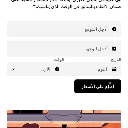
ضمان الالتقاء بالسائق في الوقت الذي يناسبك.*
أدخِل الموقع
أدخِل الوجهة
التاريخ
الوقت
الآن
اضغط
اطَّلِع على الأسعار
على
مفتاح
السهم
المتجه
للأسفل
لاستخدام
التقويم
واختيار