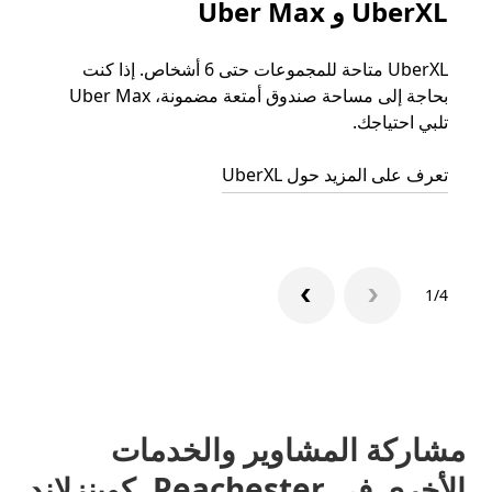
UberXL و Uber Max
الرح
UberXL متاحة للمجموعات حتى 6 أشخاص. إذا كنت
عند دع
بحاجة إلى مساحة صندوق أمتعة مضمونة، Uber Max
الجما
تلبي احتياجك.
التوصي
تعرف على المزيد حول UberXL
تعرّف 
1/4
مشاركة المشاوير والخدمات
الأخرى في Peachester، كوينزلاند