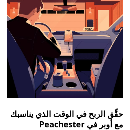
التاريخ.
اضغط
على
زر
الخروج
لإغلاق
التقويم.
حقِّق الربح في الوقت الذي يناسبك
مع أوبر في Peachester