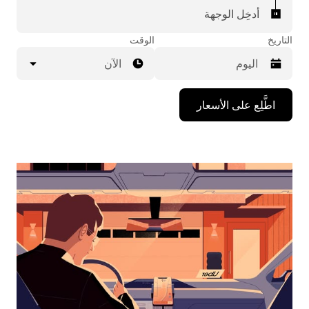
أدخِل الوجهة
التاريخ
الوقت
الآن
اضغط
اطَّلِع على الأسعار
على
مفتاح
السهم
المتجه
للأسفل
لاستخدام
التقويم
واختيار
التاريخ.
اضغط
على
زر
الخروج
لإغلاق
التقويم.