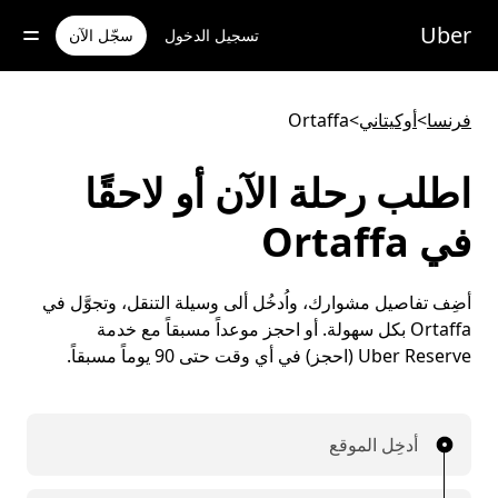
خطٍ
لوصول
Uber
تسجيل الدخول
سجّل الآن
لى
لمحتوى
لرئيسي
فرنسا
>
أوكيتاني
>
Ortaffa
اطلب رحلة الآن أو لاحقًا
في Ortaffa
أضِف تفاصيل مشوارك، واُدخُل ألى وسيلة التنقل، وتجوَّل في
Ortaffa بكل سهولة. أو احجز موعداً مسبقاً مع خدمة
Uber Reserve (احجز) في أي وقت حتى 90 يوماً مسبقاً.
أدخِل الموقع