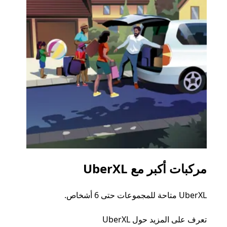
مركبات أكبر مع UberXL
الرح
UberXL متاحة للمجموعات حتى 6 أشخاص.
عند دع
الجما
تعرف على المزيد حول UberXL
التوصي