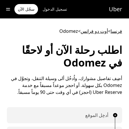
خطٍ
لوصول
Uber
تسجيل الدخول
سجّل الآن
لى
لمحتوى
لرئيسي
فرنسا
>
أوت دو فرانس
>
Odomez
اطلب رحلة الآن أو لاحقًا
في Odomez
أضِف تفاصيل مشوارك، واُدخُل ألى وسيلة التنقل، وتجوَّل في
Odomez بكل سهولة. أو احجز موعداً مسبقاً مع خدمة
Uber Reserve (احجز) في أي وقت حتى 90 يوماً مسبقاً.
أدخِل الموقع