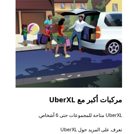
مركبات أكبر مع UberXL
الرح
UberXL متاحة للمجموعات حتى 6 أشخاص.
عند دع
الجما
تعرف على المزيد حول UberXL
التوصي