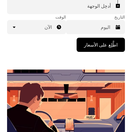
أدخِل الوجهة
التاريخ
الوقت
الآن
اضغط
اطَّلِع على الأسعار
على
مفتاح
السهم
المتجه
للأسفل
لاستخدام
التقويم
واختيار
التاريخ.
اضغط
على
زر
الخروج
لإغلاق
التقويم.