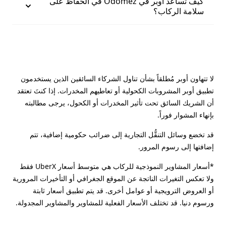
كيف تساعد أوبر في Odomez في الحفاظ على
سلامة الركاب؟
لا تتهاون أوبر مُطلقاً بشأن تناول الشركاء السائقين الذين يستخدمون
تطبيق أوبر المشروبات الكحولية أو تعاطيهم المخدرات. إذا كنتَ تعتقد
أن الشريك السائق تحت تأثير المخدرات أو الكحول، يرجى مطالبته
بإنهاء المشوار فوراً.
قد تخضع وسائل التنقُّل التجارية إلى ضرائب حكومية إضافية، تتم
إضافتها إلى رسوم المرور.
*أسعار المشاوير النموذجية للركاب هي متوسط أسعار UberX فقط
ولا تعكس التغيرات الناتجة عن الموقع الجغرافي أو التأخيرات المرورية
أو العروض الترويجية أو عوامل أخرى. قد يتم تطبيق أسعار ثابتة
ورسوم دنيا. قد تختلف الأسعار الفعلية للمشاوير والمشاوير المجدولة.