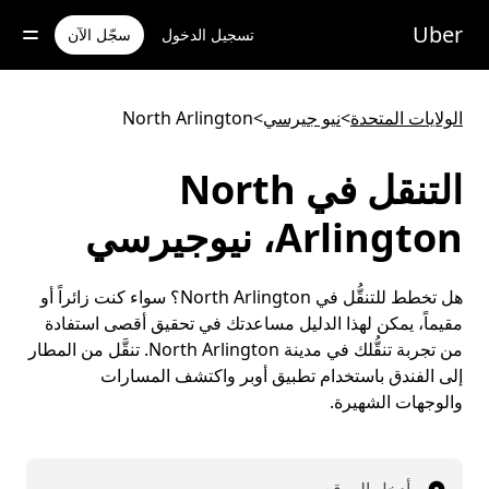
خطٍ
لوصول
Uber
تسجيل الدخول
سجّل الآن
لى
لمحتوى
لرئيسي
الولايات المتحدة
>
نيو جيرسي
>
North Arlington
التنقل في North
Arlington، نيوجيرسي
هل تخطط للتنقُّل في North Arlington؟ سواء كنت زائراً أو
مقيماً، يمكن لهذا الدليل مساعدتك في تحقيق أقصى استفادة
من تجربة تنقُّلك في مدينة North Arlington. تنقَّل من المطار
إلى الفندق باستخدام تطبيق أوبر واكتشف المسارات
والوجهات الشهيرة.