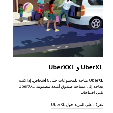
UberXL و UberXXL
الرح
UberXL متاحة للمجموعات حتى 6 أشخاص. إذا كنت
عند دع
بحاجة إلى مساحة صندوق أمتعة مضمونة، UberXXL
الجما
تلبي احتياجك.
التوصي
تعرف على المزيد حول UberXL
تعرّف 