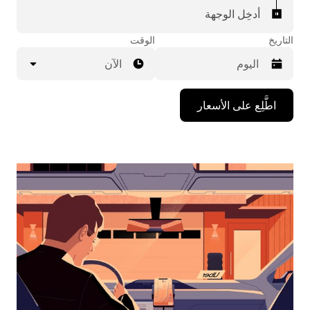
أدخِل الوجهة
التاريخ
الوقت
الآن
اضغط
اطَّلِع على الأسعار
على
مفتاح
السهم
المتجه
للأسفل
لاستخدام
التقويم
واختيار
التاريخ.
اضغط
على
زر
الخروج
لإغلاق
التقويم.