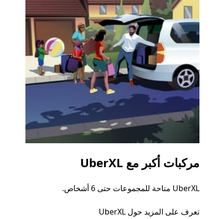
مركبات أكبر مع UberXL
الرح
UberXL متاحة للمجموعات حتى 6 أشخاص.
عند دع
الجما
تعرف على المزيد حول UberXL
التوصي