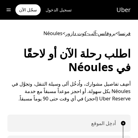
خطٍ
لوصول
Uber
تسجيل الدخول
سجّل الآن
لى
لمحتوى
لرئيسي
فرنسا
>
بروفانس-آلب-كوت دازور
>
Néoules
اطلب رحلة الآن أو لاحقًا
في Néoules
أضِف تفاصيل مشوارك، واُدخُل ألى وسيلة التنقل، وتجوَّل في
Néoules بكل سهولة. أو احجز موعداً مسبقاً مع خدمة
Uber Reserve (احجز) في أي وقت حتى 90 يوماً مسبقاً.
أدخِل الموقع