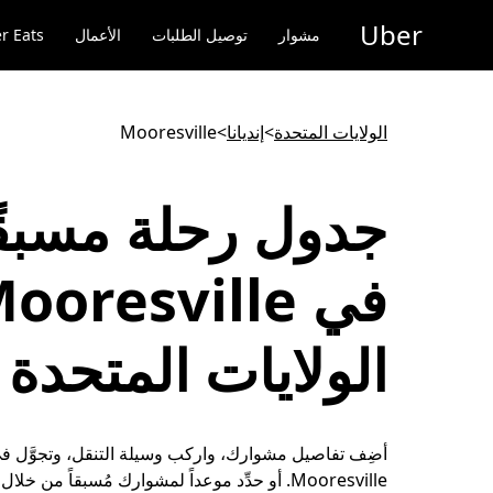
خطٍ
Uber
لوصول
مشوار
توصيل الطلبات
الأعمال
r Eats
لى
لمحتوى
لرئيسي
الولايات المتحدة
>
إنديانا
>
Mooresville
جدول رحلة مسبقً
الولايات المتحدة
أضِف تفاصيل مشوارك، واركب وسيلة التنقل، وتجوَّل في
Mooresville. أو حدِّد موعداً لمشوارك مُسبقاً من خلال