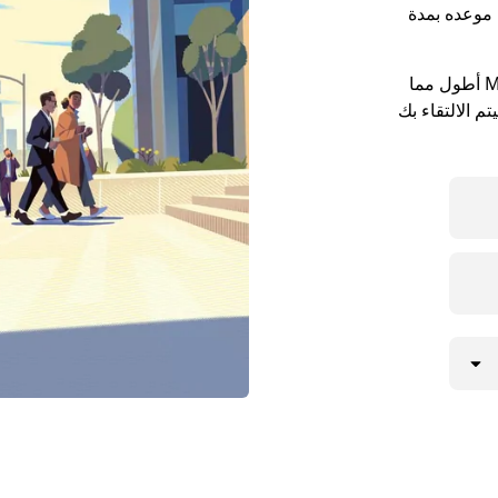
بل موعده بمدة
قد تكون مواعيد الالتقاء في مدينة Mooresville أطول مما
م الالتقاء بك