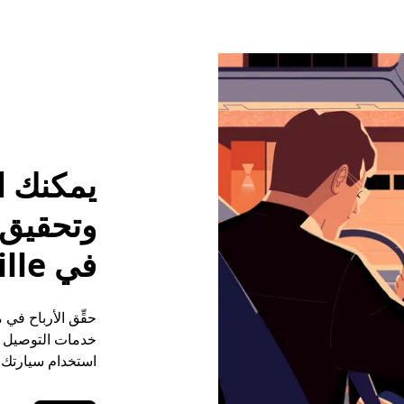
يمكنك ا
وتحقيق م
في Mooresville
خدمات التوصيل (ع
استخدام سيارتك ا