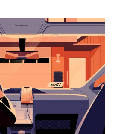
المتجه
للأسفل
لاستخدام
التقويم
واختيار
التاريخ.
اضغط
على
زر
الخروج
لإغلاق
التقويم.