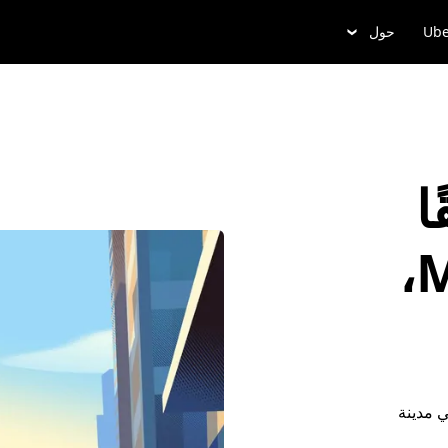
Ube
حول
ا
في Mooresville،
 مدينة