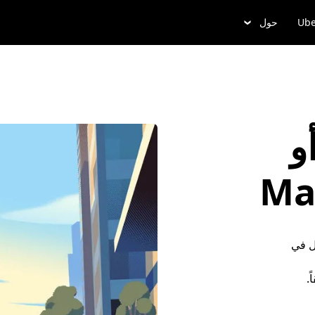
Ube
حول
و
ل في