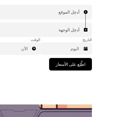
أدخِل الموقع
أدخِل الوجهة
التاريخ
الوقت
الآن
اضغط
اطَّلِع على الأسعار
على
مفتاح
السهم
المتجه
للأسفل
لاستخدام
التقويم
واختيار
التاريخ.
اضغط
على