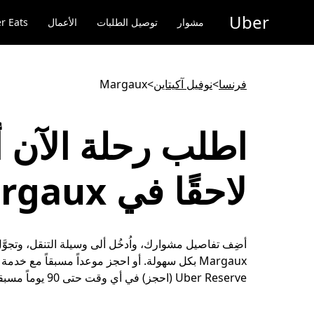
خطٍ
Uber
لوصول
مشوار
توصيل الطلبات
الأعمال
r Eats
لى
لمحتوى
لرئيسي
فرنسا
>
نوفيل آكيتاين
>
Margaux
اطلب رحلة الآن أ
لاحقًا في Margaux
أضِف تفاصيل مشوارك، واُدخُل ألى وسيلة التنقل، وتجوَّ
Margaux بكل سهولة. أو احجز موعداً مسبقاً مع خدمة
Uber Reserve (احجز) في أي وقت حتى 90 يوماً مسبقاً.