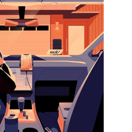
زر
الخروج
لإغلاق
التقويم.