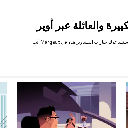
رة والعائلة عبر أوبر
سواء كنت بحاجة إلى مساحة إضافية أو ترتيبات خاصة، ستساعدك خيارات المشاوير هذه في Margaux أنت