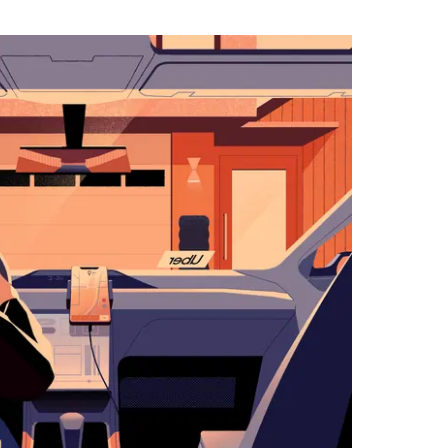
لاستخدام
التقويم
واختيار
التاريخ.
اضغط
على
زر
الخروج
لإغلاق
التقويم.