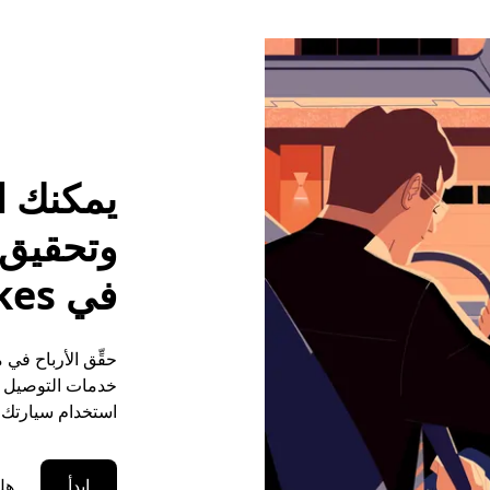
يمكنك ا
وتحقيق م
في Lino Lakes
خدمات التوصيل (ع
استخدام سيارتك ا
ابدأ
هل