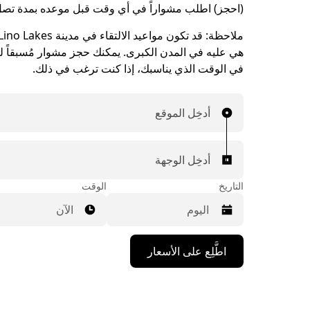
(احجز) اطلب مشواراً في أي وقت قبل موعده بمدة تصل إلى 90 
ملاحظة:
هي عليه في المدن الكبرى. يمكنك حجز مشوار مُسبقاً ليت
في الوقت الذي يناسبك، إذا كنت ترغب في ذلك.
أدخِل الموقع
أدخِل الوجهة
التاريخ
الوقت
الآن
اضغط
اطَّلِع على الأسعار
على
مفتاح
السهم
المتجه
للأسفل