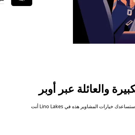
رة والعائلة عبر أوبر
سواء كنت بحاجة إلى مساحة إضافية أو ترتيبات خاصة، ستساعدك خيارات المشاوير هذه في Lino Lakes أنت