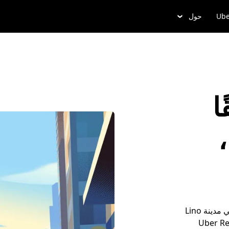
Ube
حول
ا
في Lino Lakes،
أضِف تفاصيل مشوارك، واركب وسيلة التنقل، وتجوَّل في مدينة Lino
شوارك مُسبقاً من خلال Uber Reserve