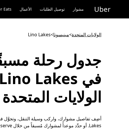
خطٍ
Uber
لوصول
مشوار
توصيل الطلبات
الأعمال
r Eats
لى
لمحتوى
لرئيسي
الولايات المتحدة
>
مينيسوتا
>
Lino Lakes
جدول رحلة مسبقً
الولايات المتحدة
Lakes. أو حدِّد موعداً لم