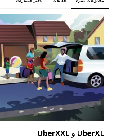
مجموعات كبيرة
العائلات
تأجير السيارات
UberXL و UberXXL