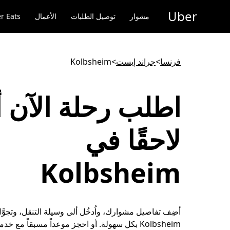
خطٍ
Uber
لوصول
مشوار
توصيل الطلبات
الأعمال
r Eats
لى
لمحتوى
لرئيسي
فرنسا
>
جراند إيست
>
Kolbsheim
اطلب رحلة الآن أ
لاحقًا في
Kolbsheim
أضِف تفاصيل مشوارك، واُدخُل ألى وسيلة التنقل، وتجوَّ
Kolbsheim بكل سهولة. أو احجز موعداً مسبقاً مع خدم