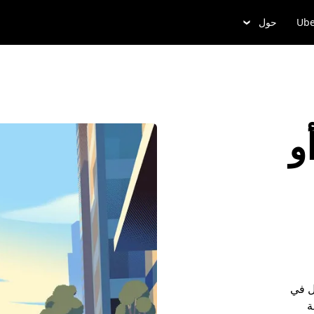
Ube
حول
و
ل في
ة