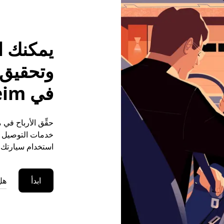
يمكنك ا
وتحقيق م
في Kolbsheim
خدمات التوصيل (ع
استخدام سيارتك ا
ابدأ
هل