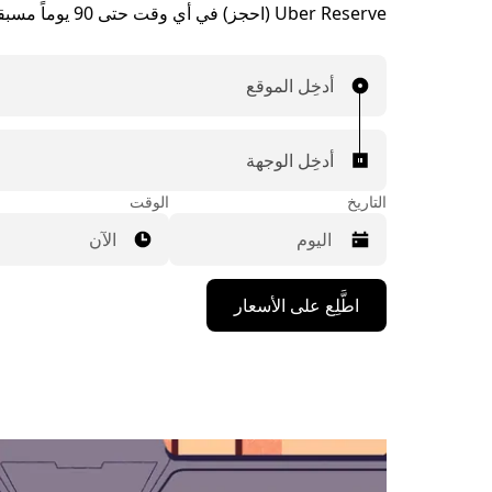
Uber Reserve (احجز) في أي وقت حتى 90 يوماً مسبقاً.
أدخِل الموقع
أدخِل الوجهة
التاريخ
الوقت
الآن
اضغط
اطَّلِع على الأسعار
على
مفتاح
السهم
المتجه
للأسفل
لاستخدام
التقويم
واختيار
التاريخ.