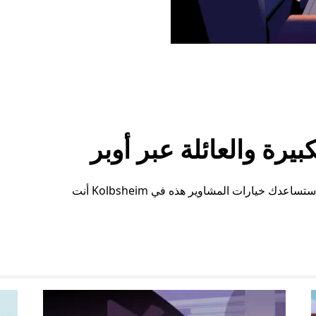
رة والعائلة عبر أوبر
سواء كنت بحاجة إلى مساحة إضافية أو ترتيبات خاصة، ستساعدك خيارات المشاوير هذه في Kolbsheim أنت