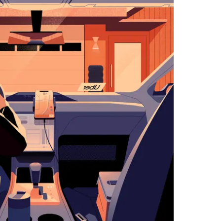
اضغط
على
زر
الخروج
لإغلاق
التقويم.