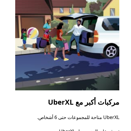
مركبات أكبر مع UberXL
الرح
UberXL متاحة للمجموعات حتى 6 أشخاص.
عند دع
الجما