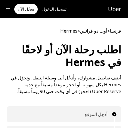
خطٍ
لوصول
Uber
تسجيل الدخول
سجّل الآن
لى
لمحتوى
لرئيسي
فرنسا
>
أوت دو فرانس
>
Hermes
اطلب رحلة الآن أو لاحقًا
في Hermes
أضِف تفاصيل مشوارك، واُدخُل ألى وسيلة التنقل، وتجوَّل في
Hermes بكل سهولة. أو احجز موعداً مسبقاً مع خدمة
Uber Reserve (احجز) في أي وقت حتى 90 يوماً مسبقاً.
أدخِل الموقع