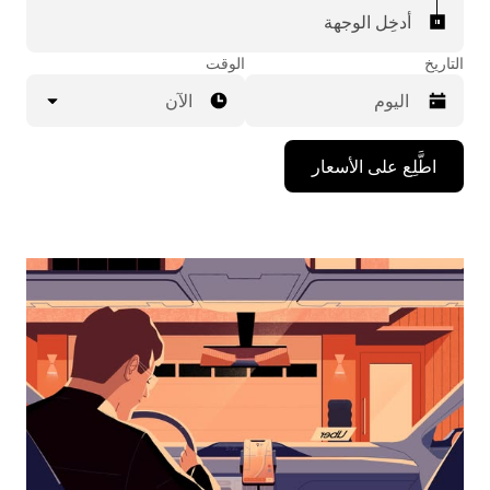
أدخِل الوجهة
التاريخ
الوقت
الآن
اضغط
اطَّلِع على الأسعار
على
مفتاح
السهم
المتجه
للأسفل
لاستخدام
التقويم
واختيار
التاريخ.
اضغط
على
زر
الخروج
لإغلاق
التقويم.