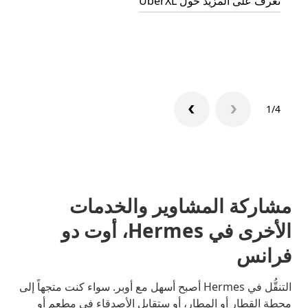
تعرف على المزيد حول UberXL
التوصي
تعرّف 
1/4
مشاركة المشاوير والخدمات
الأخرى في Hermes، أوت دو
فرانس
التنقُّل في Hermes أصبح أسهل مع أوبر. سواء كنت متجهاً إلى
محطة القطار أو المطار، أو ستقابل الأصدقاء في مطعم أو