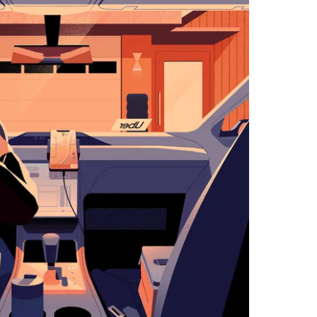
زر
الخروج
لإغلاق
التقويم.