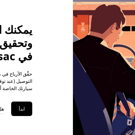
يمكنك ا
وتحقيق م
في Fronsac
التوصيل (عند توفر
سيارتك الخاصة أو
ابدأ
هل