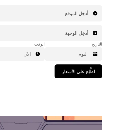
أدخِل الموقع
أدخِل الوجهة
التاريخ
الوقت
الآن
اضغط
اطَّلِع على الأسعار
على
مفتاح
السهم
المتجه
للأسفل
لاستخدام
التقويم
واختيار
التاريخ.
اضغط
على