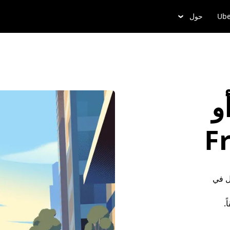
Ube
حول
و
ل في