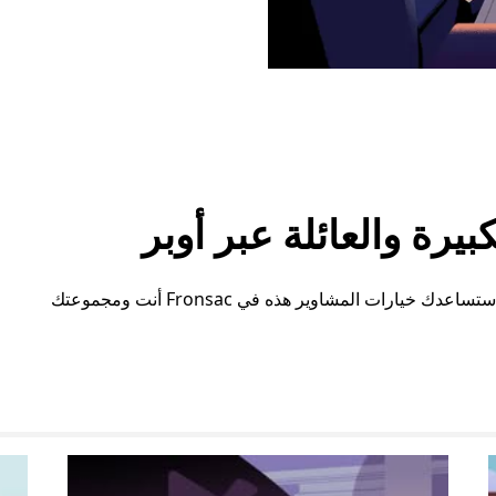
رة والعائلة عبر أوبر
سواء كنت بحاجة إلى مساحة إضافية أو ترتيبات خاصة، ستساعدك خيارات المشاوير هذه في Fronsac أنت ومجموعتك