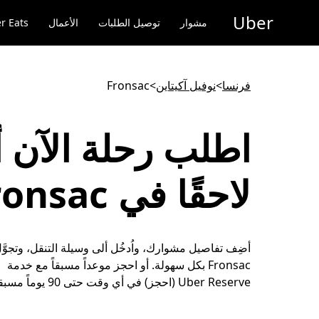
خطٍ
Uber
لوصول
مشوار
توصيل الطلبات
الأعمال
r Eats
لى
لمحتوى
لرئيسي
فرنسا
>
نوفيل آكيتاين
>
Fronsac
اطلب رحلة الآن أ
لاحقًا في Fronsac
أضِف تفاصيل مشوارك، واُدخُل ألى وسيلة التنقل، وتجوَّ
Fronsac بكل سهولة. أو احجز موعداً مسبقاً مع خدمة
Uber Reserve (احجز) في أي وقت حتى 90 يوماً مسبقاً.