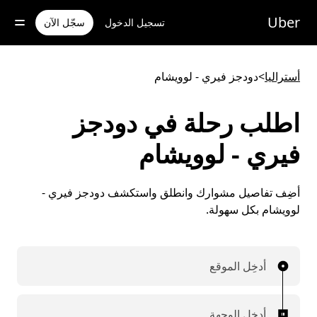
خطٍ
لوصول
Uber
تسجيل الدخول
سجّل الآن
لى
لمحتوى
لرئيسي
أستراليا
>
دودجز فيري - لوويشام
اطلب رحلة في دودجز
فيري - لوويشام
أضِف تفاصيل مشوارك وانطلق واستكشف دودجز فيري -
لوويشام بكل سهولة.
أدخِل الموقع
أدخِل الوجهة