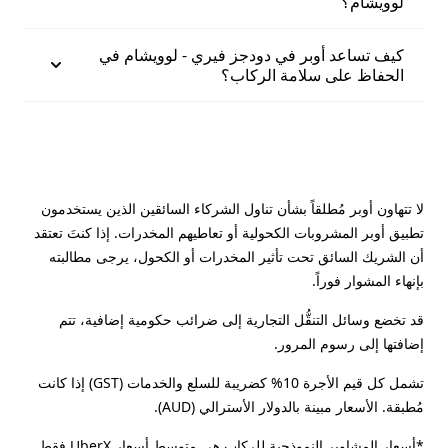
لوويشام؟
كيف تساعد أوبر في دودجز فيري - لوويشام في
الحفاظ على سلامة الركاب؟
لا تتهاون أوبر مُطلقاً بشأن تناول الشركاء السائقين الذين يستخدمون
تطبيق أوبر المشروبات الكحولية أو تعاطيهم المخدرات. إذا كنتَ تعتقد
أن الشريك السائق تحت تأثير المخدرات أو الكحول، يرجى مطالبته
بإنهاء المشوار فوراً.
قد تخضع وسائل التنقُّل التجارية إلى ضرائب حكومية إضافية، تتم
إضافتها إلى رسوم المرور.
تشمل كل قيم الأجرة 10% كضريبة للسلع والخدمات (GST) إذا كانت
مُطبقة. الأسعار مبينة بالدولار الأسترالي (AUD).
*أسعار المشاوير النموذجية للركاب هي متوسط أسعار UberX فقط