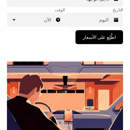
التاريخ
الوقت
الآن
اضغط
اطَّلِع على الأسعار
على
مفتاح
السهم
المتجه
للأسفل
لاستخدام
التقويم
واختيار
التاريخ.
اضغط
على
زر
الخروج
لإغلاق
التقويم.