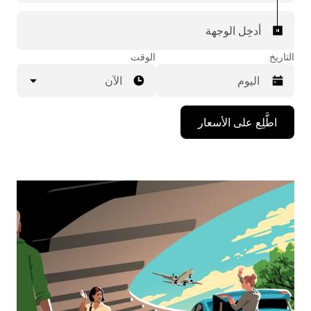
أدخِل الوجهة
التاريخ
الوقت
الآن
اضغط
اطَّلِع على الأسعار
على
مفتاح
السهم
المتجه
للأسفل
لاستخدام
التقويم
واختيار
التاريخ.
اضغط
على
زر
الخروج
لإغلاق