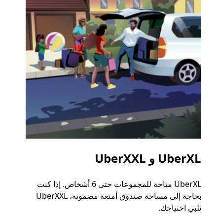
UberXL و UberXXL
الرح
UberXL متاحة للمجموعات حتى 6 أشخاص. إذا كنت
عند دع
بحاجة إلى مساحة صندوق أمتعة مضمونة، UberXXL
الجما
تلبي احتياجك.
التوصي