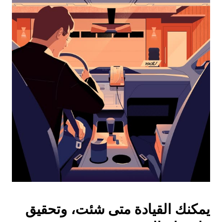
التقويم
واختيار
التاريخ.
اضغط
على
زر
الخروج
لإغلاق
التقويم.
يمكنك القيادة متى شئت، وتحقيق