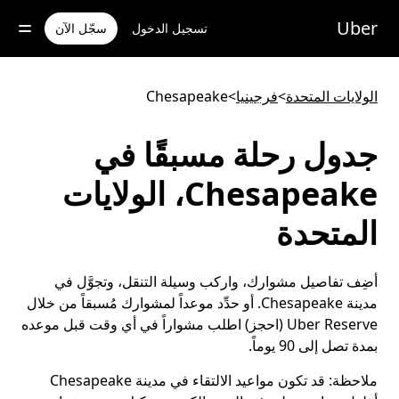
خطٍ
لوصول
Uber
تسجيل الدخول
سجّل الآن
لى
لمحتوى
لرئيسي
الولايات المتحدة
>
فرجينيا
>
Chesapeake
جدول رحلة مسبقًا في
Chesapeake، الولايات
المتحدة
أضِف تفاصيل مشوارك، واركب وسيلة التنقل، وتجوَّل في
مدينة Chesapeake. أو حدِّد موعداً لمشوارك مُسبقاً من خلال
Uber Reserve (احجز) اطلب مشواراً في أي وقت قبل موعده
بمدة تصل إلى 90 يوماً.
ملاحظة:
قد تكون مواعيد الالتقاء في مدينة Chesapeake