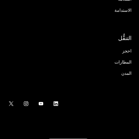
الاستدامة
التنقُّل
احجز
المطارات
المدن