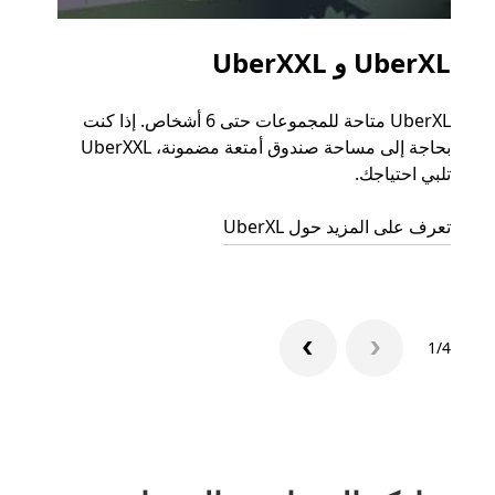
UberXL و UberXXL
الرح
UberXL متاحة للمجموعات حتى 6 أشخاص. إذا كنت
عند دع
بحاجة إلى مساحة صندوق أمتعة مضمونة، UberXXL
الجما
تلبي احتياجك.
التوصي
تعرف على المزيد حول UberXL
تعرّف 
1/4