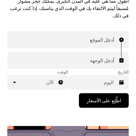
أطول مما هي عليه في المدن الكبرى. يمكنك حجز مشوار
مُسبقاً ليتم الالتقاء بك في الوقت الذي يناسبك، إذا كنت ترغب
في ذلك.
أدخِل الموقع
أدخِل الوجهة
التاريخ
الوقت
الآن
اضغط
اطَّلِع على الأسعار
على
مفتاح
السهم
المتجه
للأسفل
لاستخدام