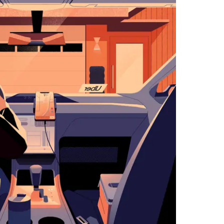
اضغط
على
زر
الخروج
لإغلاق
التقويم.