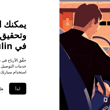
يمكنك ا
وتحقيق م
في Châteaulin
خدمات التوصيل (ع
استخدام سيارتك ا
ابدأ
هل