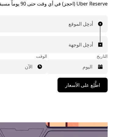
Uber Reserve (احجز) في أي وقت حتى 90 يوماً مسبقاً.
أدخِل الموقع
أدخِل الوجهة
التاريخ
الوقت
الآن
اضغط
اطَّلِع على الأسعار
على
مفتاح
السهم
المتجه
للأسفل
لاستخدام
التقويم
واختيار
التاريخ.