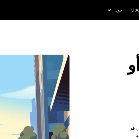
Ube
حول
و
ل في
ة