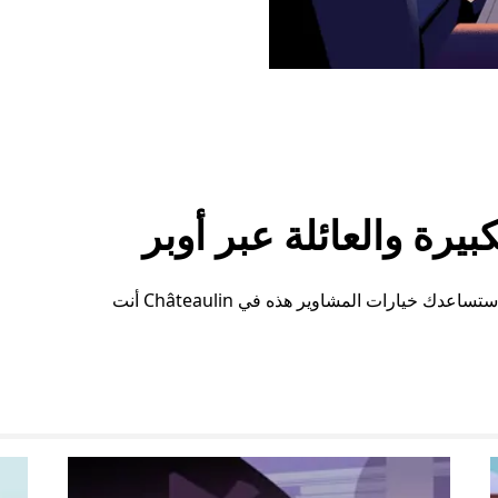
رة والعائلة عبر أوبر
سواء كنت بحاجة إلى مساحة إضافية أو ترتيبات خاصة، ستساعدك خيارات المشاوير هذه في Châteaulin أنت