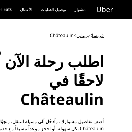
خطٍ
Uber
لوصول
مشوار
توصيل الطلبات
الأعمال
r Eats
لى
لمحتوى
لرئيسي
فرنسا
>
بريتاني
>
Châteaulin
اطلب رحلة الآن أ
لاحقًا في
Châteaulin
أضِف تفاصيل مشوارك، واُدخُل ألى وسيلة التنقل، وتجوَّ
Châteaulin بكل سهولة. أو احجز موعداً مسبقاً مع خدم