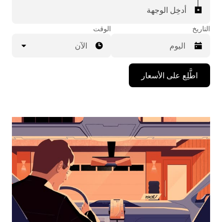
أدخِل الوجهة
التاريخ
الوقت
الآن
اضغط
اطَّلِع على الأسعار
على
مفتاح
السهم
المتجه
للأسفل
لاستخدام
التقويم
واختيار
التاريخ.
اضغط
على
زر
الخروج
لإغلاق
التقويم.