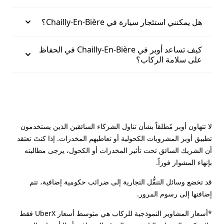
هل يمكنني استئجار سيارة في Chailly-En-Bière؟
كيف تساعد أوبر في Chailly-En-Bière في الحفاظ
على سلامة الركاب؟
لا تتهاون أوبر مُطلقاً بشأن تناول الشركاء السائقين الذين يستخدمون
تطبيق أوبر المشروبات الكحولية أو تعاطيهم المخدرات. إذا كنتَ تعتقد
أن الشريك السائق تحت تأثير المخدرات أو الكحول، يرجى مطالبته
بإنهاء المشوار فوراً.
قد تخضع وسائل التنقُّل التجارية إلى ضرائب حكومية إضافية، تتم
إضافتها إلى رسوم المرور.
*أسعار المشاوير النموذجية للركاب هي متوسط أسعار UberX فقط