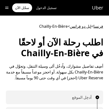
خطٍ
لوصول
Uber
تسجيل الدخول
سجّل الآن
لى
لمحتوى
لرئيسي
فرنسا
>
إيل دو فرانس
>
Chailly-En-Bière
اطلب رحلة الآن أو لاحقًا
في Chailly-En-Bière
أضِف تفاصيل مشوارك، واُدخُل ألى وسيلة التنقل، وتجوَّل في
Chailly-En-Bière بكل سهولة. أو احجز موعداً مسبقاً مع خدمة
Uber Reserve (احجز) في أي وقت حتى 90 يوماً مسبقاً.
أدخِل الموقع