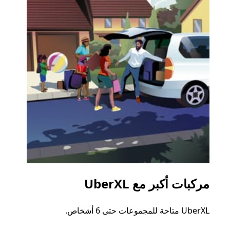
مركبات أكبر مع UberXL
الرح
UberXL متاحة للمجموعات حتى 6 أشخاص.
عند دع
الجما