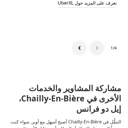
تعرف على المزيد حول UberXL
التوصي
تعرّف 
1/4
مشاركة المشاوير والخدمات
الأخرى في Chailly-En-Bière،
إيل دو فرانس
التنقُّل في Chailly-En-Bière أصبح أسهل مع أوبر. سواء كنت