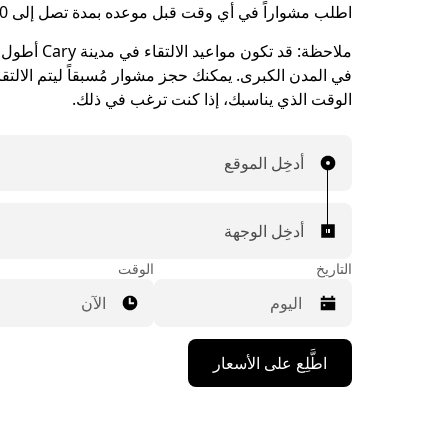
اطلب مشواراً في أي وقت قبل موعده بمدة تصل إلى 90 يوماً.
ملاحظة:
قد تكون مواعيد الا
في المدن الكبرى. يمكنك حجز مشوار مُسبقاً ليتم الالتق
الوقت الذي يناسبك، إذا كنت ترغب في ذلك.
أدخِل الموقع
أدخِل الوجهة
التاريخ
الوقت
الآن
اضغط
اطَّلِع على الأسعار
على
مفتاح
السهم
المتجه
للأسفل