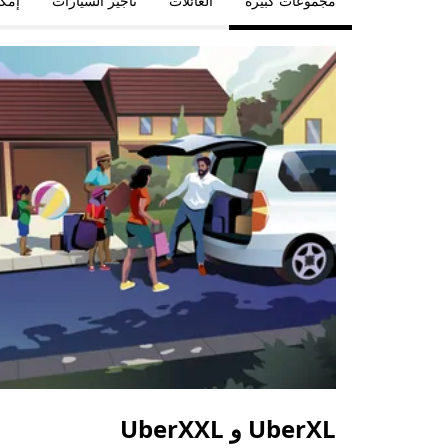
مجموعات كبيرة
العائلات
تأجير السيارات
إمكا
UberXL و UberXXL