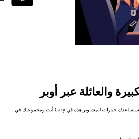
رة والعائلة عبر أوبر
سواء كنت بحاجة إلى مساحة إضافية أو ترتيبات خاصة، ستساعدك خيارات المشاوير هذه في Cary أنت ومجموعتك في