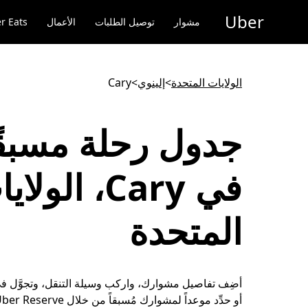
خطٍ
Uber
لوصول
مشوار
توصيل الطلبات
الأعمال
r Eats
لى
لمحتوى
لرئيسي
الولايات المتحدة
>
إلينوي
>
Cary
جدول رحلة مسبقً
في Cary، الولا
المتحدة