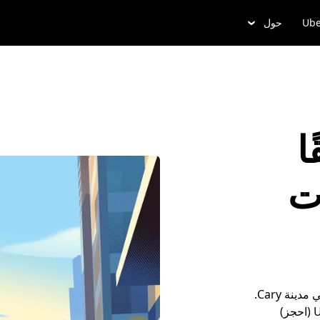
Ube
حول
ا
يات
أضِف تفاصيل مشوارك، واركب وسيلة التنقل، وتجوَّل في مدينة Cary.
أو حدِّد موعداً لمشوارك مُسبقاً من خلال Uber Reserve (احجز)