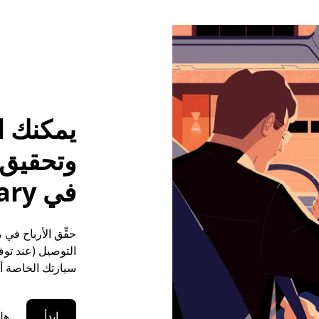
يمكنك ا
وتحقيق م
في Cary
التوصيل (عند توفر
سيارتك الخاصة أو
ابدأ
هل