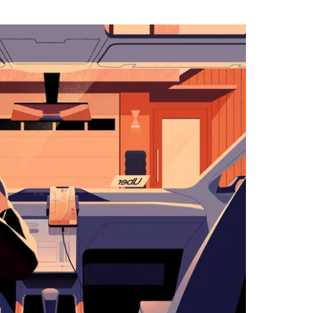
لاستخدام
التقويم
واختيار
التاريخ.
اضغط
على
زر
الخروج
لإغلاق
التقويم.