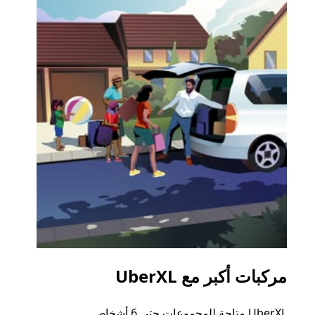
مركبات أكبر مع UberXL
الرح
UberXL متاحة للمجموعات حتى 6 أشخاص.
عند دع