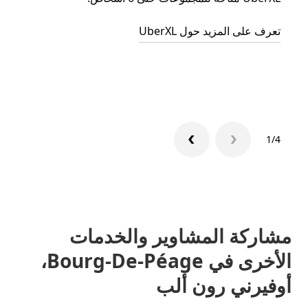
الجما
تعرف على المزيد حول UberXL
التوصي
تعرّف 
1/4
مشاركة المشاوير والخدمات
الأخرى في Bourg-De-Péage،
أوفيرني رون ألب