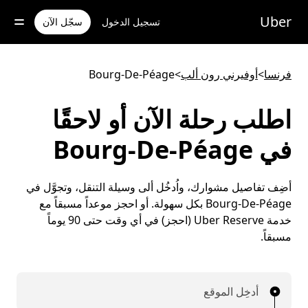
خطٍ
لوصول
Uber
تسجيل الدخول
سجّل الآن
لى
لمحتوى
لرئيسي
فرنسا
>
أوفيرني رون ألب
>
Bourg-De-Péage
اطلب رحلة الآن أو لاحقًا
في Bourg-De-Péage
أضِف تفاصيل مشوارك، واُدخُل ألى وسيلة التنقل، وتجوَّل في
Bourg-De-Péage بكل سهولة. أو احجز موعداً مسبقاً مع
خدمة Uber Reserve (احجز) في أي وقت حتى 90 يوماً
مسبقاً.
أدخِل الموقع