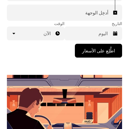
أدخِل الوجهة
التاريخ
الوقت
الآن
اضغط
اطَّلِع على الأسعار
على
مفتاح
السهم
المتجه
للأسفل
لاستخدام
التقويم
واختيار
التاريخ.
اضغط
على
زر
الخروج
لإغلاق