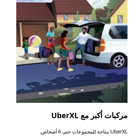
مركبات أكبر مع UberXL
الرح
UberXL متاحة للمجموعات حتى 6 أشخاص.
عند دع
الجما