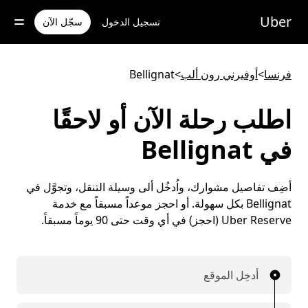
خطٍ
لوصول
Uber
تسجيل الدخول
سجّل الآن
لى
لمحتوى
لرئيسي
فرنسا
>
أوفيرني رون ألب
>
Bellignat
اطلب رحلة الآن أو لاحقًا
في Bellignat
أضِف تفاصيل مشوارك، واُدخُل ألى وسيلة التنقل، وتجوَّل في
Bellignat بكل سهولة. أو احجز موعداً مسبقاً مع خدمة
Uber Reserve (احجز) في أي وقت حتى 90 يوماً مسبقاً.
أدخِل الموقع