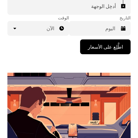
أدخِل الوجهة
التاريخ
الوقت
الآن
اضغط
اطَّلِع على الأسعار
على
مفتاح
السهم
المتجه
للأسفل
لاستخدام
التقويم
واختيار
التاريخ.
اضغط
على
زر
الخروج
لإغلاق
التقويم.