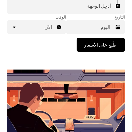
أدخِل الوجهة
التاريخ
الوقت
الآن
اضغط
اطَّلِع على الأسعار
على
مفتاح
السهم
المتجه
للأسفل
لاستخدام
التقويم
واختيار
التاريخ.
اضغط
على
زر
الخروج
لإغلاق
التقويم.