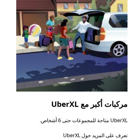
مركبات أكبر مع UberXL
الرح
UberXL متاحة للمجموعات حتى 6 أشخاص.
عند دع
الجما
تعرف على المزيد حول UberXL
التوصي