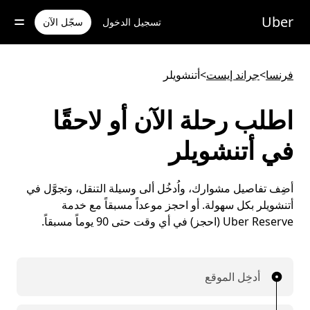
خطٍ
لوصول
Uber
تسجيل الدخول
سجّل الآن
لى
لمحتوى
لرئيسي
فرنسا
>
جراند إيست
>
أتنشويلر
اطلب رحلة الآن أو لاحقًا
في أتنشويلر
أضِف تفاصيل مشوارك، واُدخُل ألى وسيلة التنقل، وتجوَّل في
أتنشويلر بكل سهولة. أو احجز موعداً مسبقاً مع خدمة
Uber Reserve (احجز) في أي وقت حتى 90 يوماً مسبقاً.
أدخِل الموقع